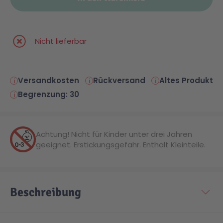
Malen & Zeichnen
Marvel™ Super Heroes
Knights
Nicht lieferbar
Minecraft™
NOVELMORE
Versandkosten
Rückversand
Altes Produkt
Minifiguren
Sports Action
Begrenzung: 30
NINJAGO®
VW
Achtung! Nicht für Kinder unter drei Jahren
geeignet. Erstickungsgefahr. Enthält Kleinteile.
Speed Champions
Wiltopia
Star Wars™
Aktion
Beschreibung
Super Mario
Cars