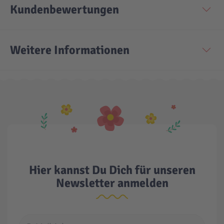
Kundenbewertungen
Technic
Spiel-Ei
Weitere Informationen
Aktion
Seltene Artikel
LEGO® Blumen
Hier kannst Du Dich für unseren
Newsletter anmelden
E-Mail Adresse