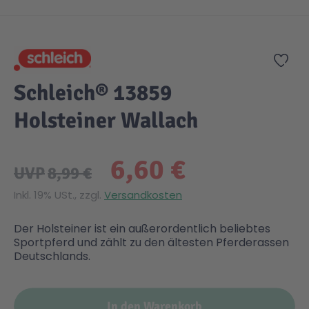
Zum Anfang der Bildgalerie springen
Gesundheit & Pflege
Kinder- & Jugendbücher
Kreativ Spielwaren
Creator
City Life
Zur
Sicherheit
Krimi / Thriller
Kuscheltiere
DC Comics™ Super Heroes
Country
Schleich® 13859
Holsteiner Wallach
Liebesromane
Puppen & Puppenzubehör
Disney
Fairies
6,60 €
Sachbücher / Wissen
Puzzle & Legespiele
DUPLO®
Family Fun
UVP
8,99 €
Inkl. 19% USt., zzgl.
Versandkosten
Zeit & Reise
Holzspielwaren
Friends
Figures
Der Holsteiner ist ein außerordentlich beliebtes
Sportpferd und zählt zu den ältesten Pferderassen
Elektronische Spielwaren
Jurassic World™
Fun Stars
Deutschlands.
Kreativ
Harry Potter™
Heroes
In den Warenkorb