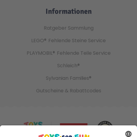
Informationen
Ratgeber Sammlung
LEGO®
Fehlende Steine Service
PLAYMOBIL®
Fehlende Teile Service
Schleich®
Sylvanian Families®
Gutscheine & Rabattcodes