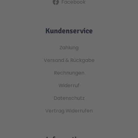
Facebook
Technic
Spiel-Ei
Kundenservice
Aktion
Zahlung
Seltene Artikel
Versand & Rückgabe
Rechnungen
LEGO® Blumen
Widerruf
Datenschutz
Vertrag Widerrufen