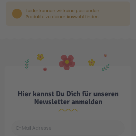
Leider können wir keine passenden
Gesundheit & Pflege
Kinder- & Jugendbücher
Kreativ Spielwaren
Creator
City Life
Produkte zu deiner Auswahl finden.
Sicherheit
Krimi / Thriller
Kuscheltiere
DC Comics™ Super Heroes
Country
Liebesromane
Puppen & Puppenzubehör
Disney
Fairies
Sachbücher / Wissen
Puzzle & Legespiele
DUPLO®
Family Fun
Zeit & Reise
Holzspielwaren
Friends
Figures
Hier kannst Du Dich für unseren
Newsletter anmelden
Elektronische Spielwaren
Jurassic World™
Fun Stars
E-Mail Adresse
Kreativ
Harry Potter™
Heroes