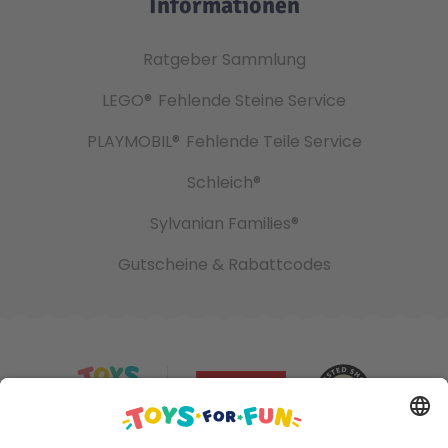
Informationen
Ratgeber Sammlung
LEGO®
Fehlende Steine Service
PLAYMOBIL®
Fehlende Teile Service
Schleich®
Sylvanian Families®
Gutscheine & Rabattcodes