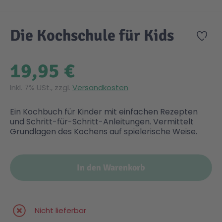
Zum Anfang der Bildgalerie springen
Gesundheit & Pflege
Kinder- & Jugendbücher
Kreativ Spielwaren
Creator
City Life
Die Kochschule für Kids
Zur
Sicherheit
Krimi / Thriller
Kuscheltiere
DC Comics™ Super Heroes
Country
19,95 €
Liebesromane
Puppen & Puppenzubehör
Disney
Fairies
Inkl. 7% USt., zzgl.
Versandkosten
Ein Kochbuch für Kinder mit einfachen Rezepten
Sachbücher / Wissen
Puzzle & Legespiele
DUPLO®
Family Fun
und Schritt-für-Schritt-Anleitungen. Vermittelt
Grundlagen des Kochens auf spielerische Weise.
Zeit & Reise
Holzspielwaren
Friends
Figures
In den Warenkorb
Elektronische Spielwaren
Jurassic World™
Fun Stars
Nicht lieferbar
Kreativ
Harry Potter™
Heroes