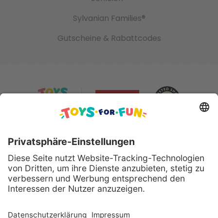
Sylvanian Families®
Gutscheine & Rabattcodes
Sicher bezahlen mit: