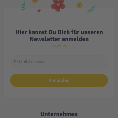
Technic
Spiel-Ei
Aktion
Hier kannst Du Dich für unseren
Newsletter anmelden
Seltene Artikel
E-Mail Adresse
LEGO® Blumen
Anmelden
Unternehmen