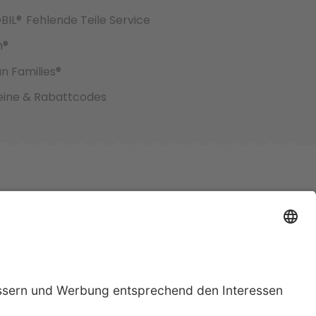
BIL®
Fehlende Teile Service
h®
an Families®
ine & Rabattcodes