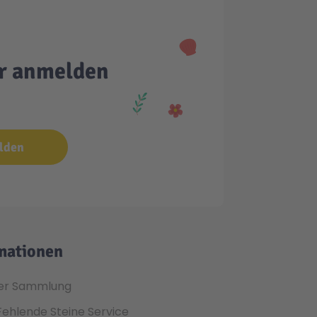
er anmelden
lden
mationen
er Sammlung
Fehlende Steine Service