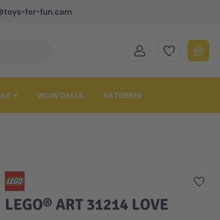
@toys-for-fun.com
MEIN KONTO
MEINE WUNSCHLISTE
WARENK
Suche schließen
Minicart
ULE
WOW DEALS
RATGEBER
Zur 
LEGO® ART 31214 LOVE