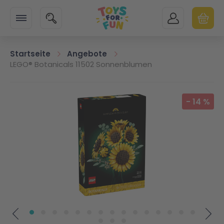
Zur Startseite
SUCHE
MEIN KONTO
WARENK
Minicart
Startseite
Angebote
LEGO® Botanicals 11502 Sonnenblumen
Zum Ende der Bildgalerie springen
-
14
%