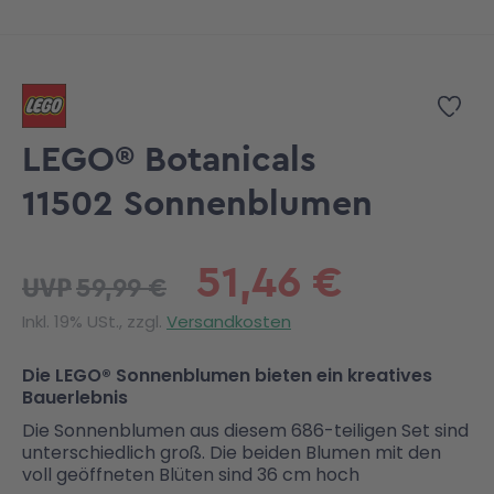
Zum Anfang der Bildgalerie springen
Zur
LEGO® Botanicals
11502 Sonnenblumen
51,46 €
59,99 €
UVP
Inkl. 19% USt., zzgl.
Versandkosten
Die LEGO® Sonnenblumen bieten ein kreatives
Bauerlebnis
Die Sonnenblumen aus diesem 686-teiligen Set sind
unterschiedlich groß. Die beiden Blumen mit den
voll geöffneten Blüten sind 36 cm hoch