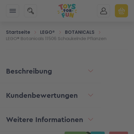
Zur Startseite
SUCHE
MEIN KONTO
WARENK
Minicart
Startseite
LEGO®
BOTANICALS
LEGO® Botanicals 11506 Schaukelnde Pflanzen
Beschreibung
Kundenbewertungen
Weitere Informationen