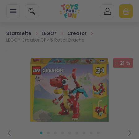
Zur Startseite
SUCHE
MEIN KONTO
WARENK
Minicart
Startseite
LEGO®
Creator
LEGO® Creator 31145 Roter Drache
Zum Ende der Bildgalerie springen
-
21
%