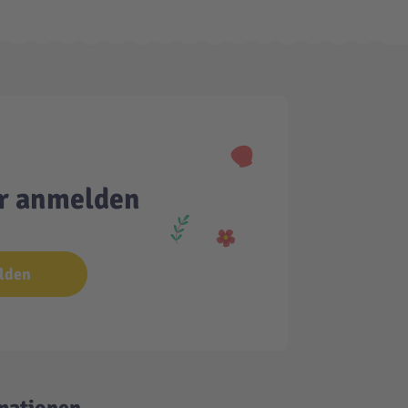
er anmelden
lden
mationen