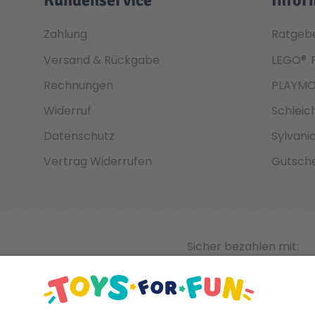
Zahlung
Ratgeb
Versand & Rückgabe
LEGO®
Rechnungen
PLAYMO
Widerruf
Schleic
Datenschutz
Sylvani
Vertrag Widerrufen
Gutsche
Sicher bezahlen mit: