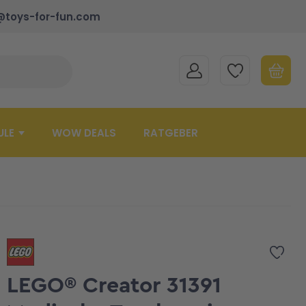
@toys-for-fun.com
MEIN KONTO
MEINE WUNSCHLISTE
WARENK
Suche schließen
Minicart
ULE
WOW DEALS
RATGEBER
Zur 
LEGO® Creator 31391