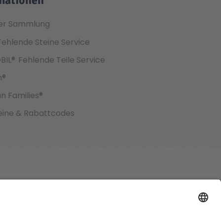
er Sammlung
Fehlende Steine Service
BIL®
Fehlende Teile Service
h®
an Families®
ine & Rabattcodes