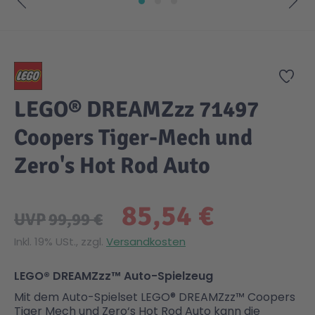
Zum Anfang der Bildgalerie springen
Zur
LEGO® DREAMZzz 71497
Coopers Tiger-Mech und
Zero's Hot Rod Auto
85,54 €
UVP
99,99 €
Inkl. 19% USt., zzgl.
Versandkosten
LEGO® DREAMZzz™ Auto-Spielzeug
Mit dem Auto-Spielset LEGO® DREAMZzz™ Coopers
Tiger Mech und Zero‘s Hot Rod Auto kann die