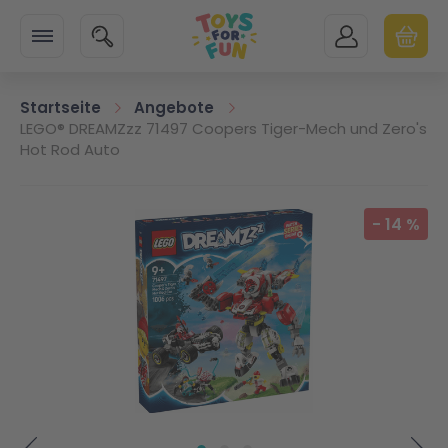
Zur Startseite
SUCHE
MEIN KONTO
WARENK
Minicart
Startseite
Angebote
LEGO® DREAMZzz 71497 Coopers Tiger-Mech und Zero's
Hot Rod Auto
Zum Ende der Bildgalerie springen
-
14
%