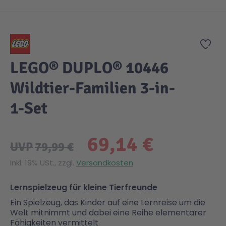
Zum Anfang der Bildgalerie springen
Zur
LEGO® DUPLO® 10446
Wildtier-Familien 3-in-
1-Set
69,14 €
UVP
79,99 €
Inkl. 19% USt., zzgl.
Versandkosten
Lernspielzeug für kleine Tierfreunde
Ein Spielzeug, das Kinder auf eine Lernreise um die
Welt mitnimmt und dabei eine Reihe elementarer
Fähigkeiten vermittelt.