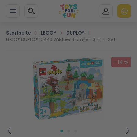
Zur Startseite
SUCHE
MEIN KONTO
WARENK
Minicart
Startseite
LEGO®
DUPLO®
LEGO® DUPLO® 10446 Wildtier-Familien 3-in-1-Set
Zum Ende der Bildgalerie springen
-
14
%