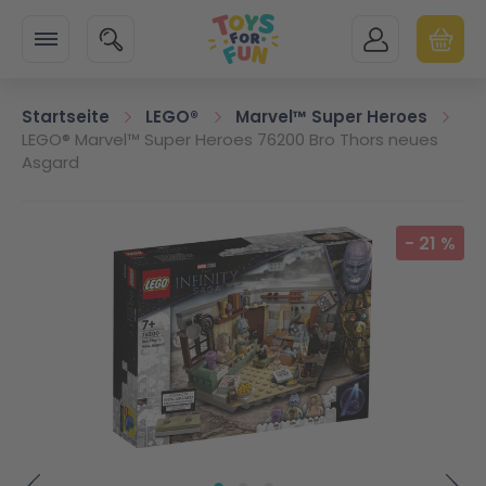
Zur Startseite
SUCHE
MEIN KONTO
WARENK
Minicart
Startseite
LEGO®
Marvel™ Super Heroes
LEGO® Marvel™ Super Heroes 76200 Bro Thors neues
Asgard
Zum Ende der Bildgalerie springen
-
21
%