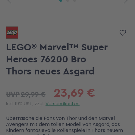
Zum Anfang der Bildgalerie springen
Zur
LEGO® Marvel™ Super
Heroes 76200 Bro
Thors neues Asgard
23,69 €
29,99 €
UVP
Inkl. 19% USt., zzgl.
Versandkosten
Überrasche die Fans von Thor und den Marvel
Avengers mit dem tollen Modell von Asgard, das
Kindern fantasievolle Rollenspiele in Thors neuem