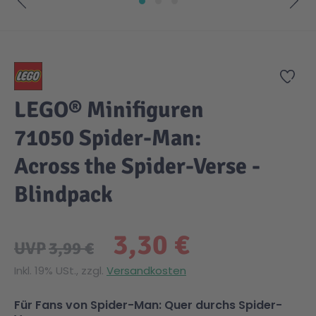
Zum Anfang der Bildgalerie springen
Zur
LEGO® Minifiguren
71050 Spider-Man:
Across the Spider-Verse -
Blindpack
3,30 €
UVP
3,99 €
Inkl. 19% USt., zzgl.
Versandkosten
Für Fans von Spider-Man: Quer durchs Spider-