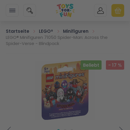
Zur Startseite
SUCHE
MEIN KONTO
WARENK
Minicart
Startseite
LEGO®
Minifiguren
LEGO® Minifiguren 71050 Spider-Man: Across the
Spider-Verse - Blindpack
Zum Ende der Bildgalerie springen
Beliebt
-
17
%