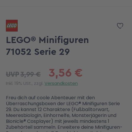
Zum Anfang der Bildgalerie springen
Zur
LEGO® Minifiguren
71052 Serie 29
3,56 €
3,99 €
UVP
Inkl. 19% USt., zzgl.
Versandkosten
Freu dich auf coole Abenteuer mit den
Überraschungsboxen der LEGO® Minifiguren Serie
29. Du kannst 12 Charaktere (Fußballtorwart,
Meeresbiologin, Einhornelfe, Monsterjägerin und
Bionicle® Cosplayer) mit jeweils mindestens 1
Zubehörteil sammeln. Erweitere deine Minifiguren-