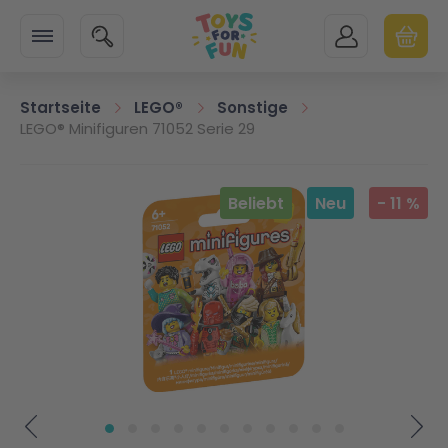
Zur Startseite
SUCHE
MEIN KONTO
WARENK
Minicart
Startseite
LEGO®
Sonstige
LEGO® Minifiguren 71052 Serie 29
Zum Ende der Bildgalerie springen
Beliebt
Neu
-
11
%