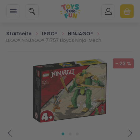
Zur Startseite
SUCHE
MEIN KONTO
WARENK
Minicart
Startseite
LEGO®
NINJAGO®
LEGO® NINJAGO® 71757 Lloyds Ninja-Mech
Zum Ende der Bildgalerie springen
-
23
%