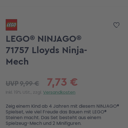
Zum Anfang der Bildgalerie springen
Zur
LEGO® NINJAGO®
71757 Lloyds Ninja-
Mech
7,73 €
9,99 €
UVP
Inkl. 19% USt., zzgl.
Versandkosten
Zeig einem Kind ab 4 Jahren mit diesem NINJAGO®
Spielset, wie viel Freude das Bauen mit LEGO®
Steinen macht. Das Set besteht aus einem
Spielzeug-Mech und 2 Minifiguren.