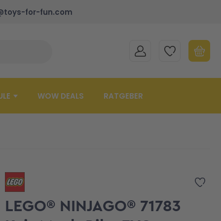
@toys-for-fun.com
MEIN KONTO
MEINE WUNSCHLISTE
WARENK
Suche schließen
Minicart
ULE
WOW DEALS
RATGEBER
Zur 
LEGO® NINJAGO® 71783