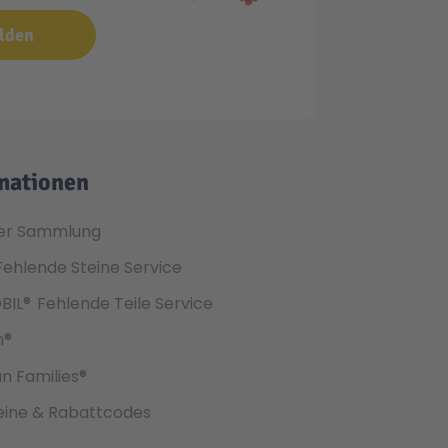
lden
mationen
er Sammlung
Fehlende Steine Service
BIL®
Fehlende Teile Service
h®
an Families®
ine & Rabattcodes