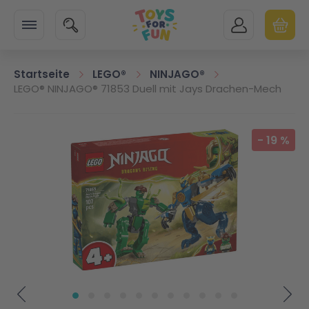
Zur Startseite
SUCHE
MEIN KONTO
WARENK
Minicart
Startseite
LEGO®
NINJAGO®
LEGO® NINJAGO® 71853 Duell mit Jays Drachen-Mech
Zum Ende der Bildgalerie springen
-
19
%