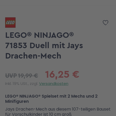
Zum Anfang der Bildgalerie springen
Zur
LEGO® NINJAGO®
71853 Duell mit Jays
Drachen-Mech
16,25 €
19,99 €
UVP
Inkl. 19% USt., zzgl.
Versandkosten
LEGO® NINJAGO® Spielset mit 2 Mechs und 2
Minifiguren
Jays Drachen-Mech aus diesem 107-teiligen Bauset
für Vorschulkinder ist 10 cm groß