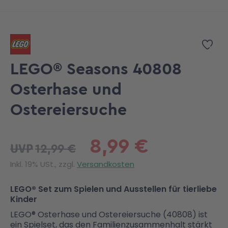
Zum Anfang der Bildgalerie springen
Zur
LEGO® Seasons 40808
Osterhase und
Ostereiersuche
8,99 €
12,99 €
UVP
Inkl. 19% USt., zzgl.
Versandkosten
LEGO® Set zum Spielen und Ausstellen für tierliebe
Kinder
LEGO® Osterhase und Ostereiersuche (40808) ist
ein Spielset, das den Familienzusammenhalt stärkt