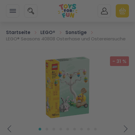
Zur Startseite
SUCHE
MEIN KONTO
WARENK
Minicart
Startseite
LEGO®
Sonstige
LEGO® Seasons 40808 Osterhase und Ostereiersuche
Zum Ende der Bildgalerie springen
-
31
%