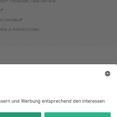
BIL®
Fehlende Teile Service
h®
an Families®
ine & Rabattcodes
jeweiligen