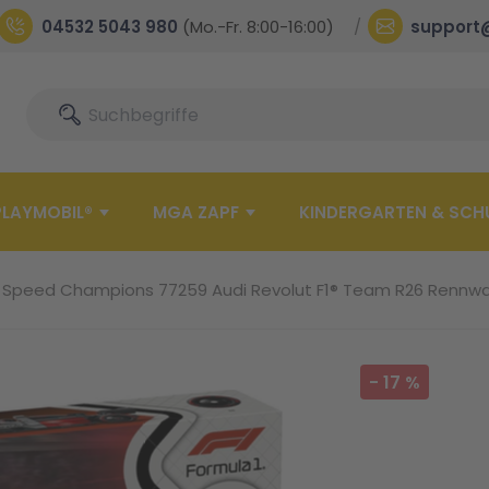
04532 5043 980
(Mo.-Fr. 8:00-16:00)
support
Suche
Suche
PLAYMOBIL®
MGA ZAPF
KINDERGARTEN & SCH
 Speed Champions 77259 Audi Revolut F1® Team R26 Rennw
-
17
%