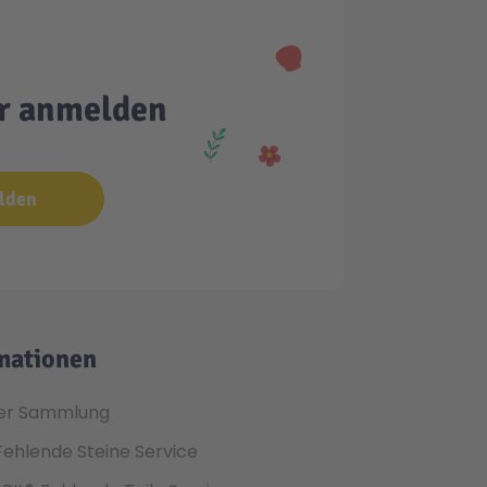
er anmelden
lden
mationen
er Sammlung
Fehlende Steine Service