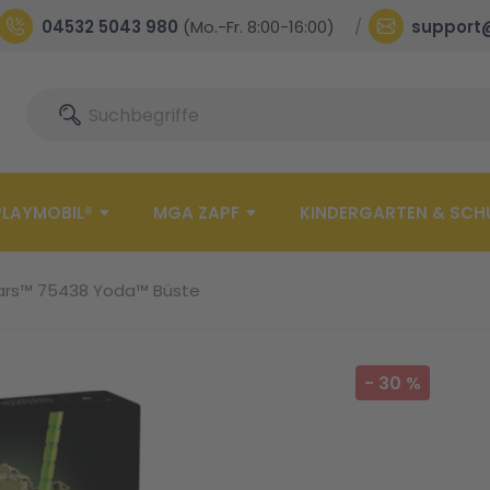
04532 5043 980
(Mo.-Fr. 8:00-16:00)
support
Suche
Suche
PLAYMOBIL®
MGA ZAPF
KINDERGARTEN & SCH
ars™ 75438 Yoda™ Büste
-
30
%