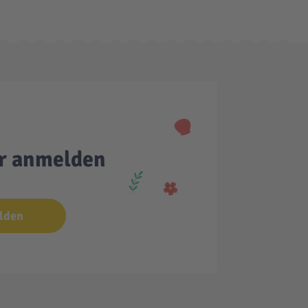
er anmelden
lden