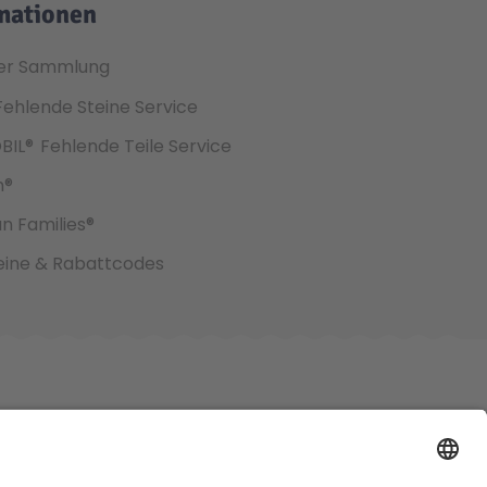
mationen
er Sammlung
Fehlende Steine Service
BIL®
Fehlende Teile Service
h®
an Families®
ine & Rabattcodes