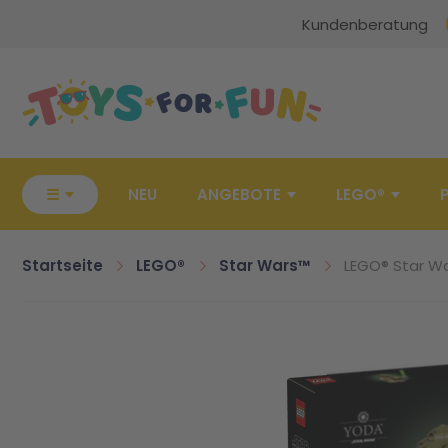
Kundenberatung
Zur Startseite
☰
NEU
ANGEBOTE
LEGO®
Startseite
LEGO®
Star Wars™
LEGO® Star W
Zum Ende der Bildgalerie springen