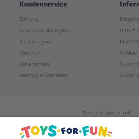
Kundenservice
Infor
Zahlung
Ratgeb
Versand & Rückgabe
LEGO®
Rechnungen
PLAYMO
Widerruf
Schleic
Datenschutz
Sylvani
Vertrag Widerrufen
Gutsche
Sicher bezahlen mit: