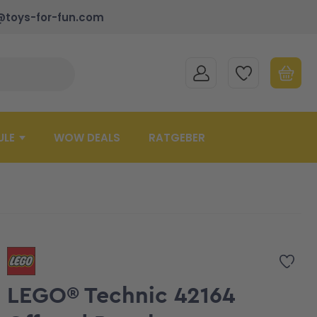
@toys-for-fun.com
MEIN KONTO
MEINE WUNSCHLISTE
WARENK
Suche schließen
Minicart
ULE
WOW DEALS
RATGEBER
Zur 
LEGO® Technic 42164