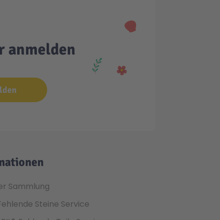
er anmelden
lden
mationen
er Sammlung
Fehlende Steine Service