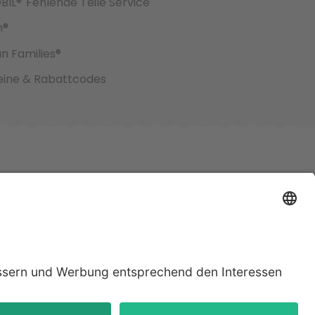
BIL®
Fehlende Teile Service
h®
an Families®
ine & Rabattcodes
jeweiligen