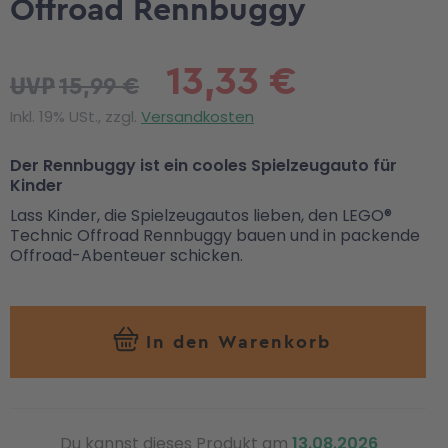
Offroad Rennbuggy
13,33 €
15,99 €
UVP
Inkl. 19% USt., zzgl.
Versandkosten
Der Rennbuggy ist ein cooles Spielzeugauto für
Kinder
Lass Kinder, die Spielzeugautos lieben, den LEGO®
Technic Offroad Rennbuggy bauen und in packende
Offroad-Abenteuer schicken.
In den Warenkorb
Du kannst dieses Produkt am
13.08.2026