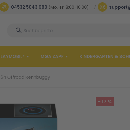
04532 5043 980
(Mo.-Fr. 8:00-16:00)
support
Suche
Suche
PLAYMOBIL®
MGA ZAPF
KINDERGARTEN & SCH
164 Offroad Rennbuggy
-
17
%