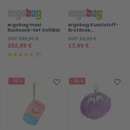
ergobag maxi
ergobag Kunststoff-
Rucksack-Set VoltiBär
Brotdose
Blaulicht/BlaulichtBär
UVP
289,99 €
UVP
19,99 €
202,99 €
13,99 €
1
Beliebt
-
30
%
-
30
%
Zur Wunschliste hinzufügen
Zur 