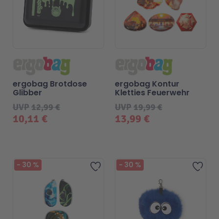
ergobag Brotdose
ergobag Kontur
Glibber
Kletties Feuerwehr
UVP
12,99 €
UVP
19,99 €
10,11 €
13,99 €
-
30
%
-
30
%
Zur Wunschliste hinzufügen
Zur 