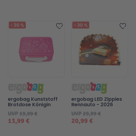
-
30
%
-
30
%
Zur Wunschliste hinzufügen
Zur 
ergobag Kunststoff
ergobag LED Zippies
Brotdose Königin
Rennauto - 2026
UVP
19,99 €
UVP
29,99 €
13,99 €
20,99 €