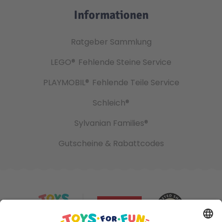
Informationen
Ratgeber Sammlung
LEGO®
Fehlende Steine Service
PLAYMOBIL®
Fehlende Teile Service
Schleich®
Sylvanian Families®
Gutscheine & Rabattcodes