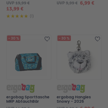
6,99 €
UVP
19,99 €
UVP
9,99 €
13,99 €
1
-
30
%
-
30
%
Zur Wunschliste hinzufügen
Zur 
ergobag Sporttasche
ergobag Hangies
MRP AbtauchBär
Snowy - 2026