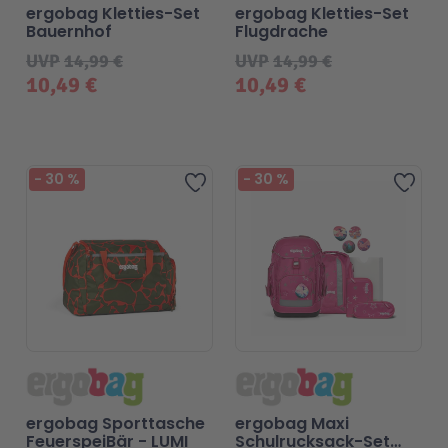
ergobag Kletties-Set
ergobag Kletties-Set
Bauernhof
Flugdrache
UVP
14,99 €
UVP
14,99 €
10,49 €
10,49 €
-
30
%
-
30
%
Zur Wunschliste hinzufügen
Zur 
ergobag Sporttasche
ergobag Maxi
FeuerspeiBär - LUMI
Schulrucksack-Set