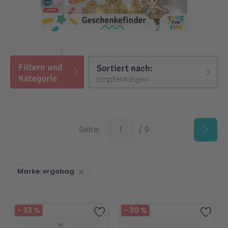
Filtern und
Top
Sortiert nach:
Kategorie
Top
Seite:
/ 9
Marke
ergobag
-
33
%
-
30
%
Zur Wunschliste hinzufügen
Zur 