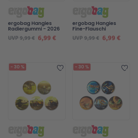
ergobag Hangies
ergobag Hangies
Radiergummi - 2026
Fine-Flauschi
6,99 €
6,99 €
UVP
9,99 €
UVP
9,99 €
-
30
%
-
30
%
Zur Wunschliste hinzufügen
Zur 