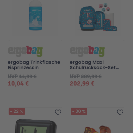
ergobag Trinkflasche
ergobag Maxi
Eisprinzessin
Schulrucksack-Set
VoltiBär
UVP
14,99 €
UVP
289,99 €
10,04 €
202,99 €
-
22
%
-
30
%
Zur Wunschliste hinzufügen
Zur 