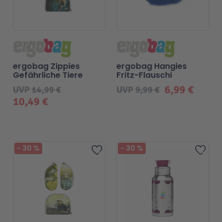
ergobag Zippies
ergobag Hangies
Gefährliche Tiere
Fritz-Flauschi
6,99 €
UVP
14,99 €
UVP
9,99 €
10,49 €
-
30
%
-
30
%
Zur Wunschliste hinzufügen
Zur 