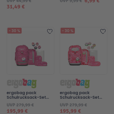
6,99 €
UVP
44,99 €
UVP
9,99 €
31,49 €
-
30
%
-
30
%
Zur Wunschliste hinzufügen
Zur 
ergobag pack
ergobag pack
Schulrucksack-Set
Schulrucksack-Set
SternzauBär 2025
KuntBärbuntes Einhorn
UVP
279,99 €
UVP
279,99 €
195,99 €
195,99 €