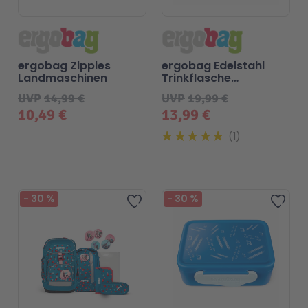
ergobag Zippies
ergobag Edelstahl
Landmaschinen
Trinkflasche
Pferdestar
UVP
14,99 €
UVP
19,99 €
10,49 €
13,99 €
1
-
30
%
-
30
%
Zur Wunschliste hinzufügen
Zur 