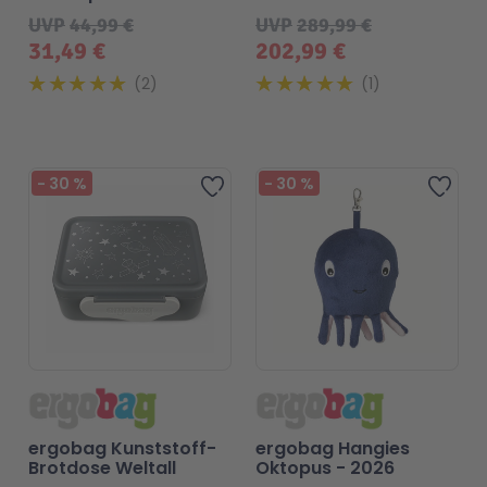
SternzauBär
UVP
44,99 €
UVP
289,99 €
31,49 €
202,99 €
2
1
-
30
%
-
30
%
Zur Wunschliste hinzufügen
Zur 
ergobag Kunststoff-
ergobag Hangies
Brotdose Weltall
Oktopus - 2026