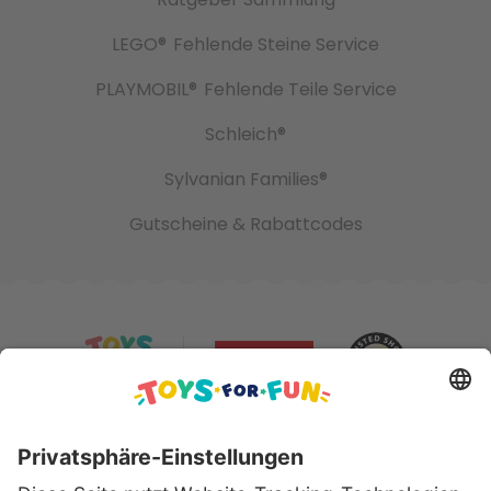
LEGO®
Fehlende Steine Service
PLAYMOBIL®
Fehlende Teile Service
Schleich®
Sylvanian Families®
Gutscheine & Rabattcodes
Sicher bezahlen mit: