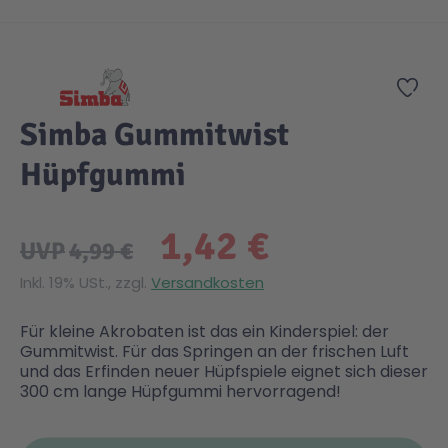
Zum Anfang der Bildgalerie springen
Zur
Simba Gummitwist
Hüpfgummi
1,42 €
UVP
4,99 €
Inkl. 19% USt., zzgl.
Versandkosten
Für kleine Akrobaten ist das ein Kinderspiel: der
Gummitwist. Für das Springen an der frischen Luft
und das Erfinden neuer Hüpfspiele eignet sich dieser
300 cm lange Hüpfgummi hervorragend!