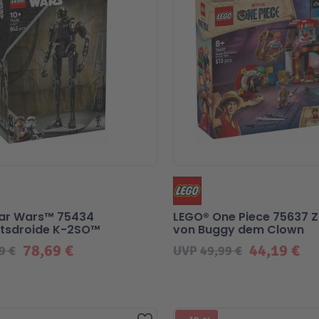
tar Wars™ 75434
LEGO® One Piece 75637 Z
itsdroide K-2SO™
von Buggy dem Clown
78,69 €
44,19 €
9 €
UVP
49,99 €
Zur Wunschliste hinzufügen