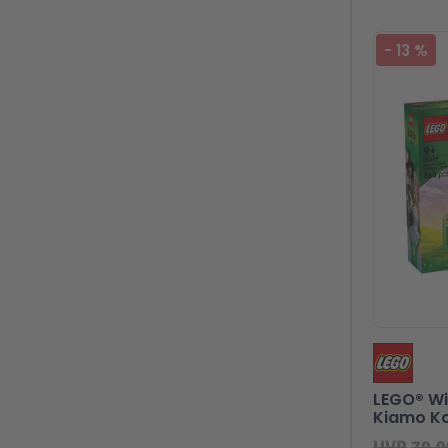
-
13
%
LEGO® Wi
Kiamo Ko
UVP
79,9