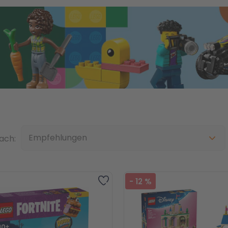
Top
nach:
Zur Wunschliste hinzufügen
-
12
%