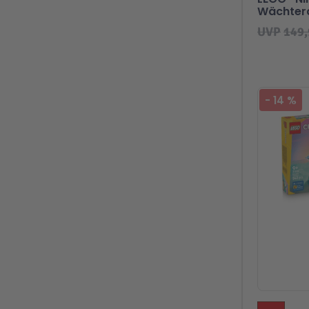
Wächter
UVP
149,
-
14
%