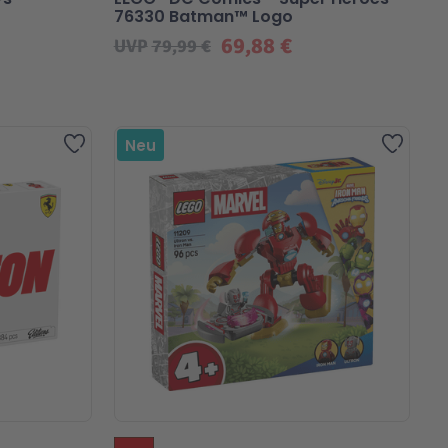
76330 Batman™ Logo
69,88 €
UVP
79,99 €
Zur Wunschliste hinzufügen
Zur Wu
Neu