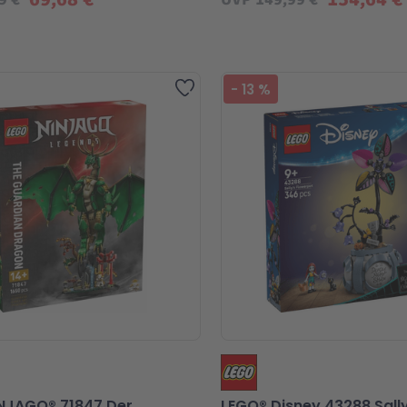
Zur Wunschliste hinzufügen
-
13
%
NJAGO® 71847 Der
LEGO® Disney 43288 Sall