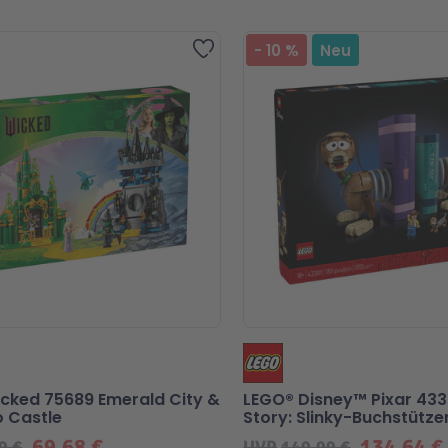
Zur Wunschliste hinzufügen
-
10
%
Neu
cked 75689 Emerald City &
LEGO® Disney™ Pixar 433
 Castle
Story: Slinky-Buchstütze
69,68 €
134,64 €
9 €
UVP
149,99 €