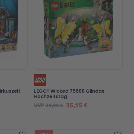
irkuszelt
LEGO® Wicked 75688 Glindas
Hochzeitstag
35,15 €
UVP
39,99 €
Beliebt
Zur Wunschliste hinzufügen
Zur Wu