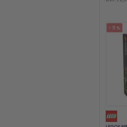
-
11
%
LEGO® NI