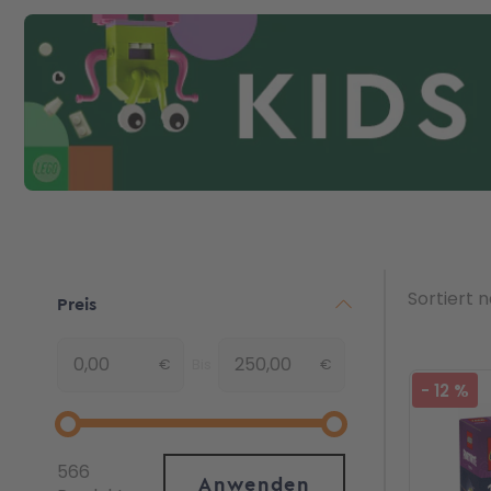
Sortiert 
Preis
€
Bis
€
Von
-
12
%
566
Anwenden