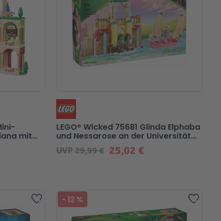
ini-
LEGO® Wicked 75681 Glinda Elphaba
iana mit
und Nessarose an der Universität
Shiz
25,02 €
UVP
29,99 €
Beliebt
Zur Wunschliste hinzufügen
Zur Wu
-
12
%