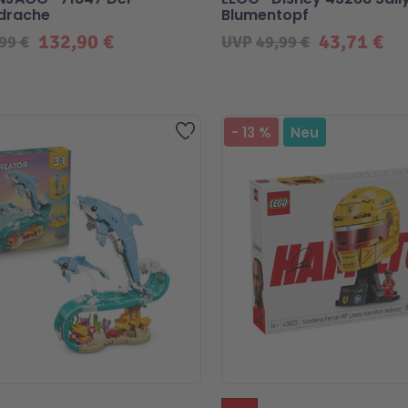
drache
Blumentopf
132,90 €
43,71 €
99 €
UVP
49,99 €
Zur Wunschliste hinzufügen
-
13
%
Neu