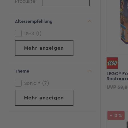
Produkte
Altersempfehlung
1½-3
1
Mehr anzeigen
Theme
LEGO® Fo
Restaura
Sonic™
7
UVP
59,9
Mehr anzeigen
-
13
%