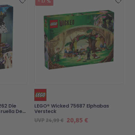
-
17
%
262 Die
LEGO® Wicked 75687 Elphabas
Cruella De
Versteck
20,85 €
UVP
24,99 €