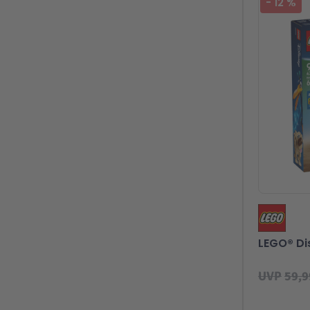
-
12
%
LEGO® Di
UVP
59,9