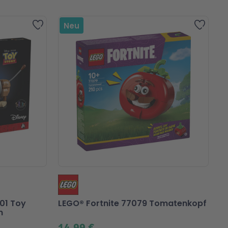
Zur Wunschliste hinzufügen
Zur Wu
Neu
01 Toy
LEGO® Fortnite 77079 Tomatenkopf
n
14,99 €