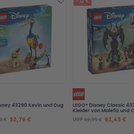
-
12
%
sney 43290 Kevin und Dug
LEGO® Disney Classic 43
Kleider von Malefiz und 
Vil
52,76 €
61,43 €
9 €
UVP
69,99 €