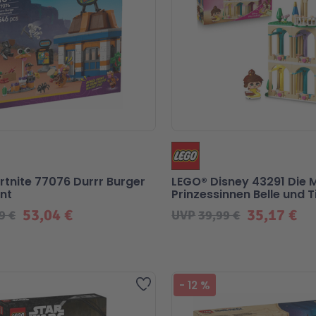
rtnite 77076 Durrr Burger
LEGO® Disney 43291 Die M
nt
Prinzessinnen Belle und T
ihrem Schloss
53,04 €
35,17 €
9 €
UVP
39,99 €
Zur Wunschliste hinzufügen
-
12
%