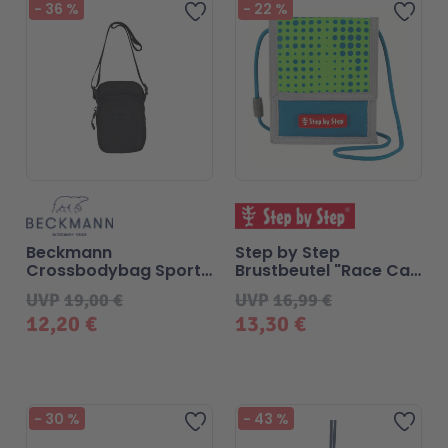
-
36
%
-
22
%
Zur Wunschliste hinzufügen
Zur 
Beckmann
Step by Step
Crossbodybag Sport
Brustbeutel "Race Car
- Black Bold
Chuck"
UVP
19,00 €
UVP
16,99 €
12,20 €
13,30 €
-
30
%
-
43
%
Zur Wunschliste hinzufügen
Zur 