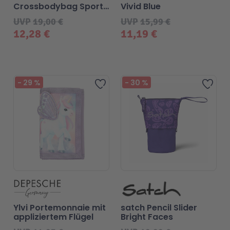
Crossbodybag Sport
Vivid Blue
- Green Orange
UVP
19,00 €
UVP
15,99 €
12,28 €
11,19 €
-
29
%
-
30
%
Zur Wunschliste hinzufügen
Zur 
Ylvi Portemonnaie mit
satch Pencil Slider
appliziertem Flügel
Bright Faces