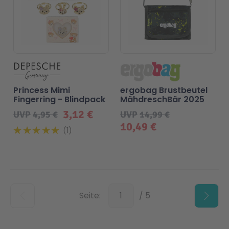
Princess Mimi
ergobag Brustbeutel
Fingerring - Blindpack
MähdreschBär 2025
3,12 €
UVP
4,95 €
UVP
14,99 €
10,49 €
1
Unten
Seite:
/ 5