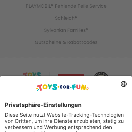
PLAYMOBIL®
Fehlende Teile Service
Schleich®
Sylvanian Families®
Gutscheine & Rabattcodes
Sicher bezahlen mit: