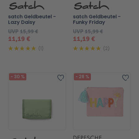
satch Geldbeutel -
satch Geldbeutel -
Lazy Daisy
Funky Friday
UVP
15,99 €
UVP
15,99 €
11,19 €
11,19 €
1
2
-
30
%
-
28
%
Zur Wunschliste hinzufügen
Zur 