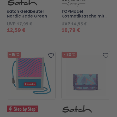
satch Geldbeutel
TOPModel
Nordic Jade Green
Kosmetiktasche mit
Perlenstickerei JUICY
UVP
17,99 €
UVP
14,95 €
12,59 €
10,79 €
-
15
%
-
30
%
Zur Wunschliste hinzufügen
Zur 