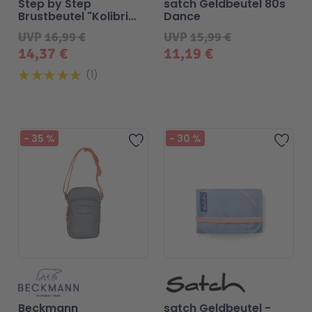
Step by Step
satch Geldbeutel 80s
Brustbeutel "Kolibri
Dance
Kaja"
UVP
16,99 €
UVP
15,99 €
14,37 €
11,19 €
1
-
35
%
-
30
%
Zur Wunschliste hinzufügen
Zur 
Beckmann
satch Geldbeutel -