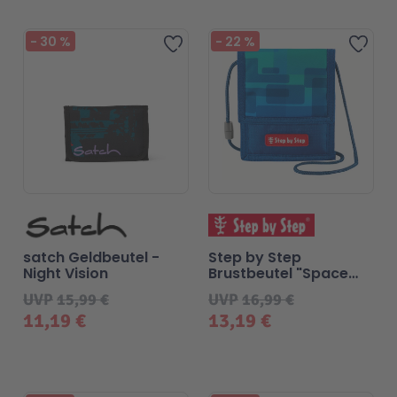
-
30
%
-
22
%
Zur Wunschliste hinzufügen
Zur 
satch Geldbeutel -
Step by Step
Night Vision
Brustbeutel "Space
Craft Spike"
UVP
15,99 €
UVP
16,99 €
11,19 €
13,19 €