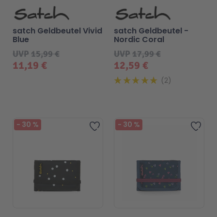
satch Geldbeutel Vivid
satch Geldbeutel -
Blue
Nordic Coral
UVP
15,99 €
UVP
17,99 €
11,19 €
12,59 €
2
-
30
%
-
30
%
Zur Wunschliste hinzufügen
Zur 