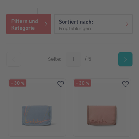
Filtern und
Top
Sortiert nach:
Kategorie
Top
Seite:
/ 5
-
30
%
-
30
%
Zur Wunschliste hinzufügen
Zur 