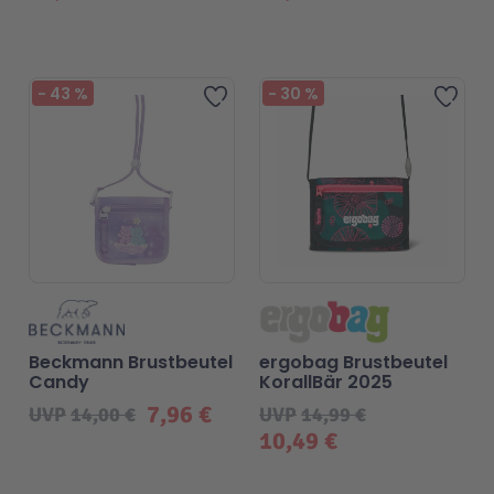
-
43
%
-
30
%
Zur Wunschliste hinzufügen
Zur 
Beckmann Brustbeutel
ergobag Brustbeutel
Candy
KorallBär 2025
7,96 €
UVP
14,00 €
UVP
14,99 €
10,49 €