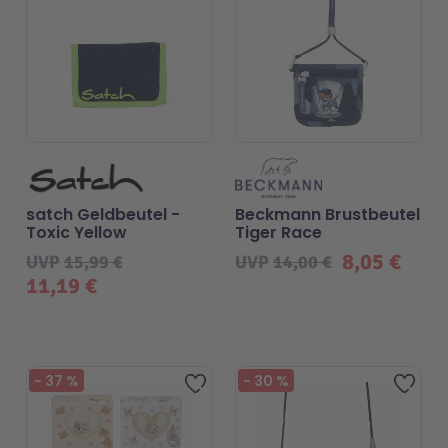
satch Geldbeutel -
Beckmann Brustbeutel
Toxic Yellow
Tiger Race
8,05 €
UVP
15,99 €
UVP
14,00 €
11,19 €
Beliebt
-
37
%
-
30
%
Zur Wunschliste hinzufügen
Zur 