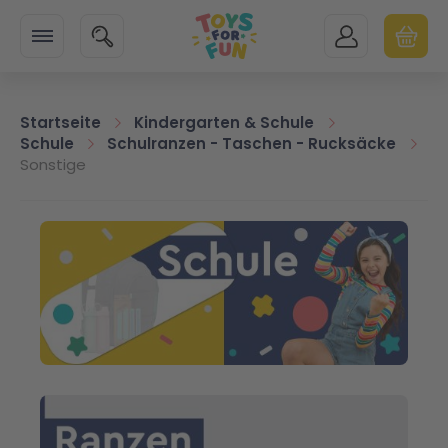
Zur Startseite
SUCHE
MEIN KONTO
WARENK
Minicart
Startseite
Kindergarten & Schule
Schule
Schulranzen - Taschen - Rucksäcke
Sonstige