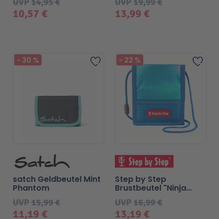
UVP
14,95 €
UVP
19,99 €
10,57 €
13,99 €
-
30
%
-
22
%
Zur Wunschliste hinzufügen
Zur 
satch Geldbeutel Mint
Step by Step
Phantom
Brustbeutel "Ninja
Zazu"
UVP
15,99 €
UVP
16,99 €
11,19 €
13,19 €