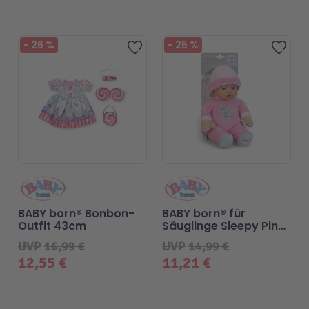
-
26
%
-
25
%
Zur Wunschliste hinzufügen
Zur 
BABY born® Bonbon-
BABY born® für
Outfit 43cm
Säuglinge Sleepy Pink
30cm
UVP
16,99 €
UVP
14,99 €
12,55 €
11,21 €