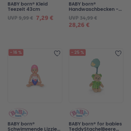
BABY born® Kleid
BABY born®
Teezeit 43cm
Handwaschbecken -
Malen & Zeichnen
Marvel™ Super Heroes
Knights
2026
7,29 €
UVP
9,99 €
UVP
34,99 €
28,26 €
Minecraft™
NOVELMORE
Minifiguren
Sports Action
-
16
%
-
25
%
Zur Wunschliste hinzufügen
Zur 
NINJAGO®
VW
Speed Champions
Wiltopia
Star Wars™
Aktion
BABY born®
BABY born® for babies
Super Mario
Cars
Schwimmende Lizzie
TeddyStachelBeere