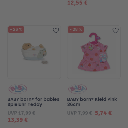
12,55 €
-
26
%
-
28
%
Zur Wunschliste hinzufügen
Zur 
BABY born® for babies
BABY born® Kleid Pink
Spieluhr Teddy
36cm
5,74 €
UVP
17,99 €
UVP
7,99 €
13,39 €