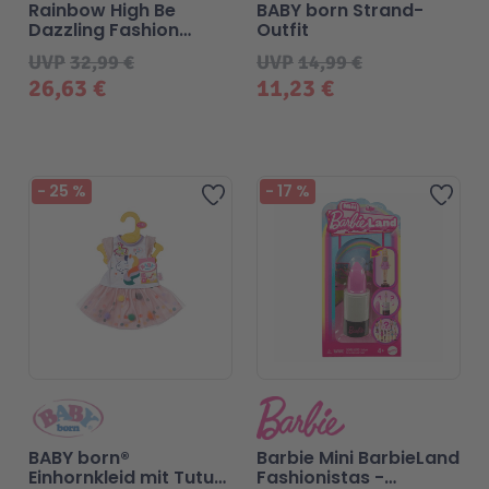
Rainbow High Be
BABY born Strand-
Dazzling Fashion
Outfit
Dolls- Vivienne Rouge
UVP
32,99 €
UVP
14,99 €
(Red)
26,63 €
11,23 €
Beliebt
-
25
%
-
17
%
Zur Wunschliste hinzufügen
Zur 
BABY born®
Barbie Mini BarbieLand
Einhornkleid mit Tutu
Fashionistas -