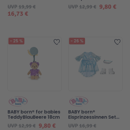
30cm
18cm
9,80 €
UVP
19,99 €
UVP
12,99 €
16,73 €
Technic
Spiel-Ei
Aktion
-
25
%
-
26
%
Zur Wunschliste hinzufügen
Zur 
Seltene Artikel
LEGO® Blumen
BABY born® for babies
BABY born®
TeddyBlauBeere 18cm
Eisprinzessinnen Set
43cm
9,80 €
UVP
12,99 €
UVP
16,99 €