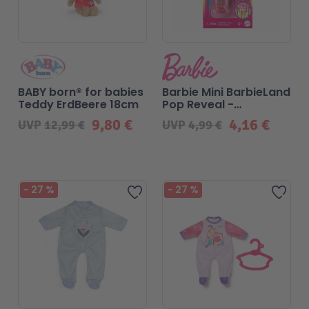
BABY born® for babies
Barbie Mini BarbieLand
Teddy ErdBeere 18cm
Pop Reveal -
Blindpack
9,80 €
4,16 €
UVP
12,99 €
UVP
4,99 €
-
27
%
-
27
%
Zur Wunschliste hinzufügen
Zur 