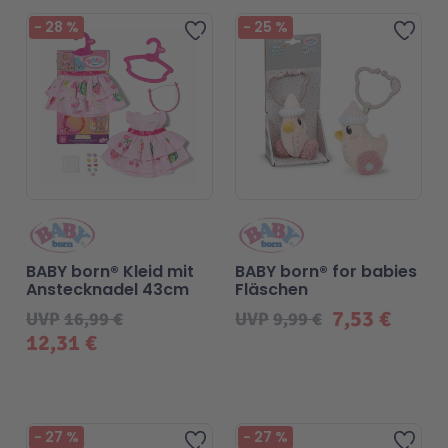
Beliebt
-
28
%
-
25
%
Zur Wunschliste hinzufügen
Zur 
BABY born® Kleid mit
BABY born® for babies
Anstecknadel 43cm
Fläschen
7,53 €
UVP
16,99 €
UVP
9,99 €
12,31 €
-
27
%
-
27
%
Zur Wunschliste hinzufügen
Zur 