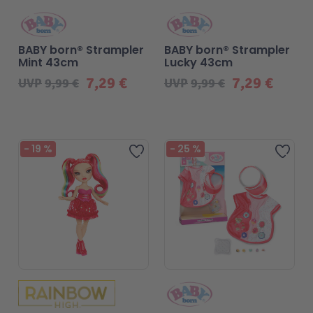
BABY born® Strampler
BABY born® Strampler
Mint 43cm
Lucky 43cm
7,29 €
7,29 €
UVP
9,99 €
UVP
9,99 €
-
19
%
-
25
%
Zur Wunschliste hinzufügen
Zur 