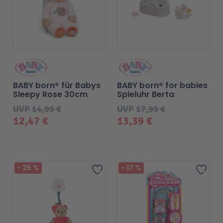
BABY born® für Babys
BABY born® for babies
Sleepy Rose 30cm
Spieluhr Berta
UVP
14,99 €
UVP
17,99 €
12,47 €
13,39 €
-
25
%
-
17
%
Zur Wunschliste hinzufügen
Zur 