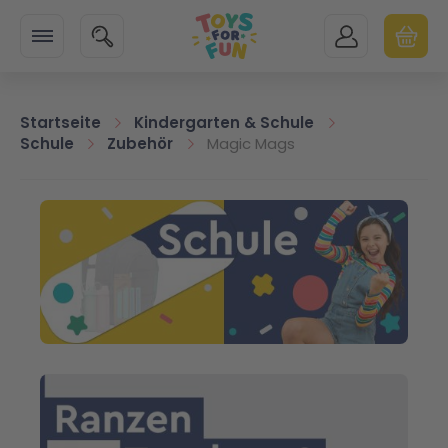
Zur Startseite
SUCHE
MEIN KONTO
WARENK
Minicart
Startseite
Kindergarten & Schule
Schule
Zubehör
Magic Mags