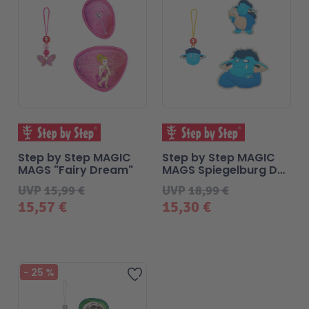
Step by Step MAGIC
Step by Step MAGIC
MAGS "Fairy Dream"
MAGS Spiegelburg Der
Grolltroll by aprilkind
UVP
15,99 €
UVP
18,99 €
"Grumpy"
15,57 €
15,30 €
Beliebt
-
25
%
Zur Wunschliste hinzufügen