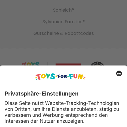
Schleich®
Sylvanian Families®
Gutscheine & Rabattcodes
Sicher bezahlen mit: