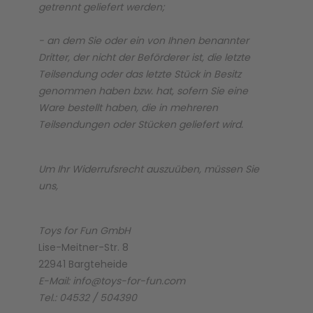
getrennt geliefert werden;
Malen & Zeichnen
Marvel™ Super Heroes
Knights
- an dem Sie oder ein von Ihnen benannter
Dritter, der nicht der Beförderer ist, die letzte
Teilsendung oder das letzte Stück in Besitz
Minecraft™
NOVELMORE
genommen haben bzw. hat, sofern Sie eine
Ware bestellt haben, die in mehreren
Minifiguren
Sports Action
Teilsendungen oder Stücken geliefert wird.
NINJAGO®
VW
Um Ihr Widerrufsrecht auszuüben, müssen Sie
uns,
Speed Champions
Wiltopia
Toys for Fun GmbH
Lise-Meitner-Str. 8
Star Wars™
Aktion
22941 Bargteheide
E-Mail: info@toys-for-fun.com
Tel.: 04532 / 504390
Super Mario
Cars