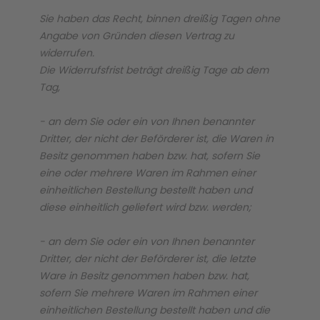
Sie haben das Recht, binnen dreißig Tagen ohne
Gesundheit & Pflege
Kinder- & Jugendbücher
Kreativ Spielwaren
Creator
City Life
Angabe von Gründen diesen Vertrag zu
widerrufen.
Die Widerrufsfrist beträgt dreißig Tage ab dem
Sicherheit
Krimi / Thriller
Kuscheltiere
DC Comics™ Super Heroes
Country
Tag,
- an dem Sie oder ein von Ihnen benannter
Liebesromane
Puppen & Puppenzubehör
Disney
Fairies
Dritter, der nicht der Beförderer ist, die Waren in
Besitz genommen haben bzw. hat, sofern Sie
Sachbücher / Wissen
Puzzle & Legespiele
DUPLO®
Family Fun
eine oder mehrere Waren im Rahmen einer
einheitlichen Bestellung bestellt haben und
diese einheitlich geliefert wird bzw. werden;
Zeit & Reise
Holzspielwaren
Friends
Figures
- an dem Sie oder ein von Ihnen benannter
Dritter, der nicht der Beförderer ist, die letzte
Elektronische Spielwaren
Jurassic World™
Fun Stars
Ware in Besitz genommen haben bzw. hat,
sofern Sie mehrere Waren im Rahmen einer
Kreativ
Harry Potter™
Heroes
einheitlichen Bestellung bestellt haben und die