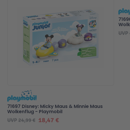
7169
Wolk
UVP
71697 Disney: Micky Maus & Minnie Maus
Wolkenflug - Playmobil
18,47 €
UVP
24,99 €