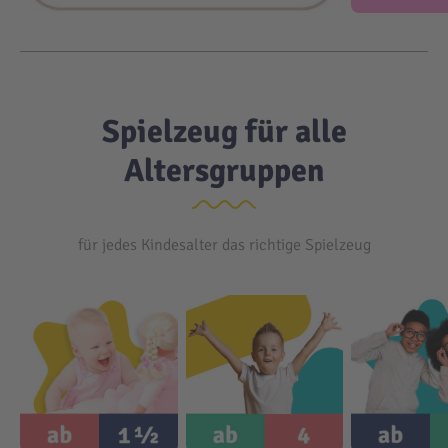
Malen & Zeichnen
Marvel™ Super Heroes
Knights
Minecraft™
NOVELMORE
Spielzeug für alle
Altersgruppen
Minifiguren
Sports Action
NINJAGO®
VW
für jedes Kindesalter das richtige Spielzeug
Speed Champions
Wiltopia
Star Wars™
Aktion
Super Mario
Cars