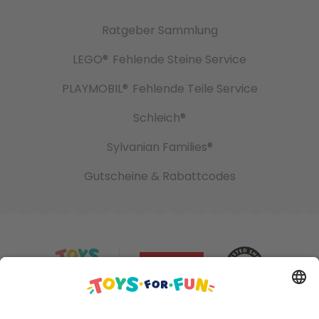
Ratgeber Sammlung
LEGO®
Fehlende Steine Service
PLAYMOBIL®
Fehlende Teile Service
Schleich®
Sylvanian Families®
Gutscheine & Rabattcodes