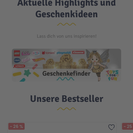
Aktuelle Highlights und
Geschenkideen
Lass dich von uns inspirieren!
Unsere Bestseller
-
26
%
-
25
Zur Wuns