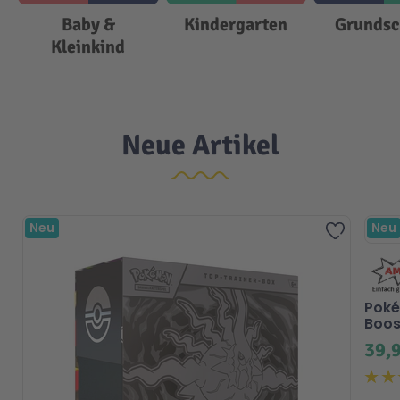
Baby &
Kindergarten
Grundsc
Technic
Spiel-Ei
Kleinkind
Aktion
Neue Artikel
Seltene Artikel
LEGO® Blumen
Neu
Neu
Zur Wuns
Poké
Boos
39,