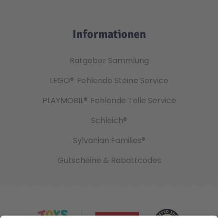
Informationen
Ratgeber Sammlung
LEGO®
Fehlende Steine Service
PLAYMOBIL®
Fehlende Teile Service
Schleich®
Sylvanian Families®
Gutscheine & Rabattcodes