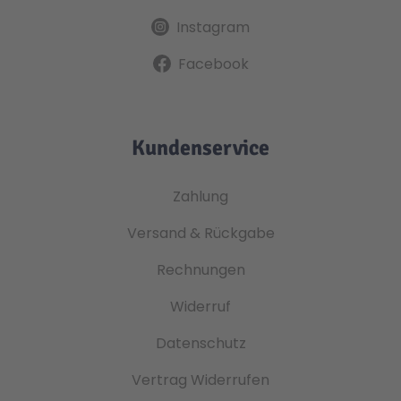
Instagram
Technic
Spiel-Ei
Facebook
Aktion
Kundenservice
Seltene Artikel
Zahlung
LEGO® Blumen
Versand & Rückgabe
Rechnungen
Widerruf
Datenschutz
Vertrag Widerrufen