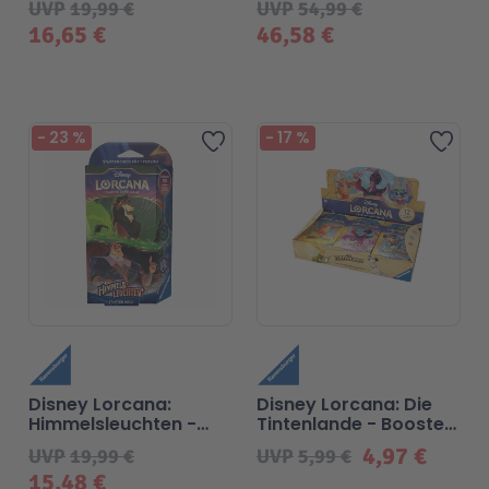
UVP
19,99 €
UVP
54,99 €
(Deutsch)
16,65 €
46,58 €
-
23
%
-
17
%
Zur Wunschliste hinzufügen
Zur 
Disney Lorcana:
Disney Lorcana: Die
Himmelsleuchten -
Tintenlande - Booster
Smaragd und Stahl -
Blindpacks
4,97 €
UVP
19,99 €
UVP
5,99 €
Sarter Deck
15,48 €