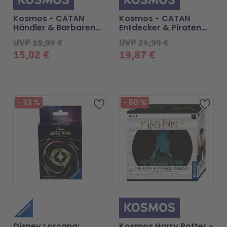
Kosmos - CATAN
Kosmos - CATAN
Händler & Barbaren
Entdecker & Piraten
5/6
5/6
UVP
19,99 €
UVP
24,99 €
15,02 €
19,87 €
-
23
%
-
50
%
Zur Wunschliste hinzufügen
Zur 
Disney Lorcana:
Kosmos Harry Potter -