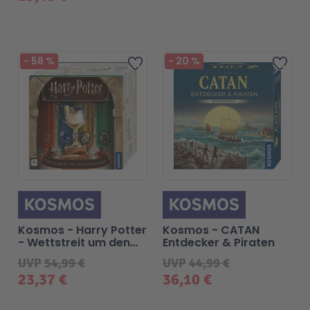
-
58
%
-
20
%
Zur Wunschliste hinzufügen
Zur 
Kosmos - Harry Potter
Kosmos - CATAN
- Wettstreit um den
Entdecker & Piraten
Hauspokal
UVP
54,99 €
UVP
44,99 €
23,37 €
36,10 €