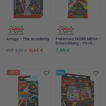
Amigo - The Academy
Pokémon 14288 MEGA-
Entwicklung - Pitch
Black - ENGLISH
6,41 €
7,99 €
UVP
8,99 €
-
57
%
Neu
Zur Wunschliste hinzufügen
Zur 