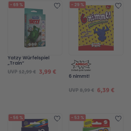
Beliebt
-
69
%
-
29
%
Zur Wunschliste hinzufügen
Zur 
Yatzy Würfelspiel
„Train“
3,99 €
UVP
12,99 €
6 nimmt!
6,39 €
UVP
8,99 €
-
56
%
-
53
%
Zur Wunschliste hinzufügen
Zur 