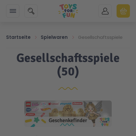
Zur Startseite
SUCHE
MEIN KONTO
WARENK
Minicart
Startseite
Spielwaren
Gesellschaftsspiele
Gesellschaftsspiele
(50)