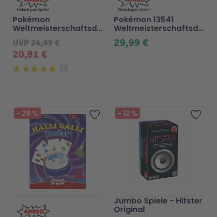
Pokémon
Pokémon 13541
Weltmeisterschaftsdeck
Weltmeisterschaftsdeck
Honolulu 2024
2025 - Anaheim 2025
29,99 €
UVP
24,99 €
- Blindpack
20,81 €
1
-
28
%
-
12
%
Zur Wunschliste hinzufügen
Zur 
Jumbo Spiele - Hitster
Original