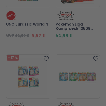
UNO Jurassic World 4
Pokémon Liga-
Kampfdeck 13509
MEGA-Lucario
5,57 €
41,99 €
UVP
12,99 €
-
17
%
Zur Wunschliste hinzufügen
Zur 