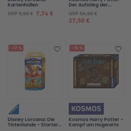
Kartenhüllen
Der Aufstieg der
Todesser
7,74 €
UVP
9,99 €
UVP
54,99 €
27,50 €
-
17
%
-
15
%
Zur Wunschliste hinzufügen
Zur 
Disney Lorcana: Die
Kosmos Harry Potter -
Tintenlande - Starter
Kampf um Hogwarts
Deck Rubin und Saphir