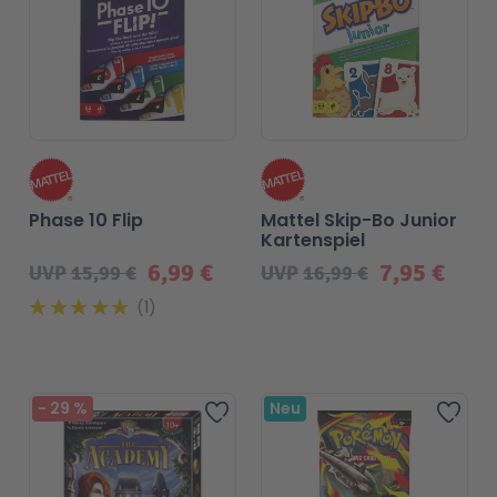
Phase 10 Flip
Mattel Skip-Bo Junior
Kartenspiel
6,99 €
7,95 €
UVP
15,99 €
UVP
16,99 €
1
-
29
%
Neu
Zur Wunschliste hinzufügen
Zur 