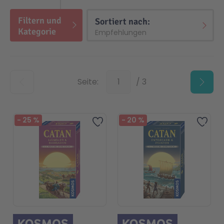
Filtern und
Top
Sortiert nach:
Kategorie
Top
Seite:
/ 3
-
25
%
-
20
%
Zur Wunschliste hinzufügen
Zur 