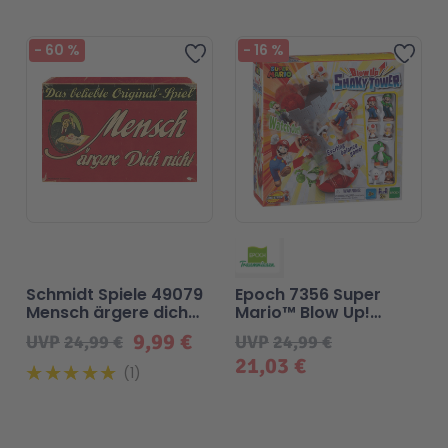
Beliebt
-
60
%
-
16
%
Zur Wunschliste hinzufügen
Zur 
Schmidt Spiele 49079
Epoch 7356 Super
Mensch ärgere dich
Mario™ Blow Up!
nicht
Shaky Tower
9,99 €
UVP
24,99 €
UVP
24,99 €
21,03 €
1