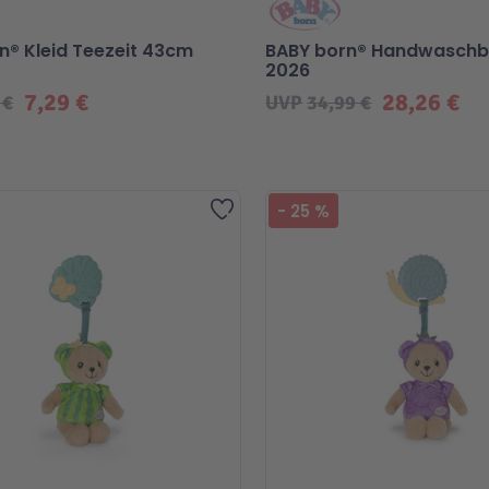
n® Kleid Teezeit 43cm
BABY born® Handwaschb
2026
7,29 €
28,26 €
 €
UVP
34,99 €
Zur Wunschliste hinzufügen
-
25
%