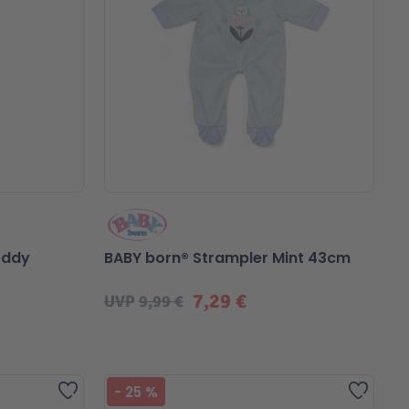
eddy
BABY born® Strampler Mint 43cm
7,29 €
UVP
9,99 €
Zur Wunschliste hinzufügen
Zur Wu
-
25
%