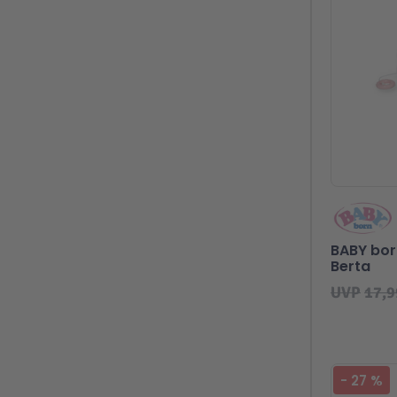
BABY bor
Berta
UVP
17,9
-
27
%