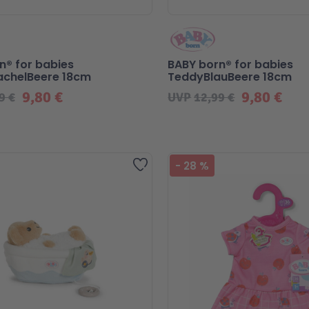
n® for babies
BABY born® for babies
achelBeere 18cm
TeddyBlauBeere 18cm
9,80 €
9,80 €
9 €
UVP
12,99 €
Zur Wunschliste hinzufügen
-
28
%