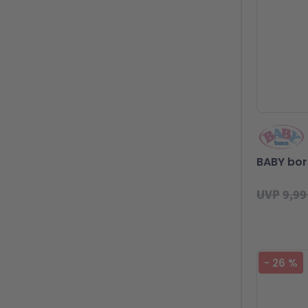
BABY bor
UVP
9,99
-
26
%