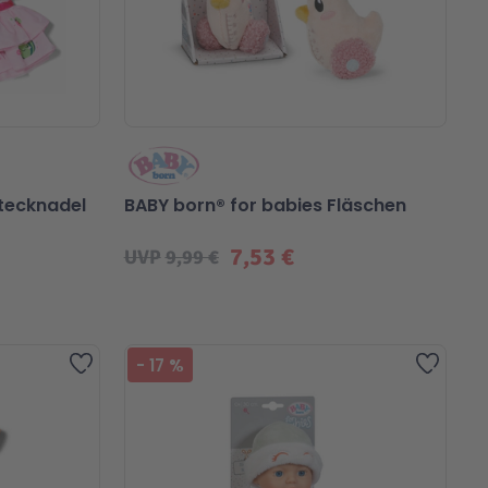
stecknadel
BABY born® for babies Fläschen
7,53 €
UVP
9,99 €
Zur Wunschliste hinzufügen
Zur Wu
-
17
%