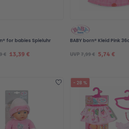
n® for babies Spieluhr
BABY born® Kleid Pink 3
13,39 €
5,74 €
9 €
UVP
7,99 €
Zur Wunschliste hinzufügen
-
28
%