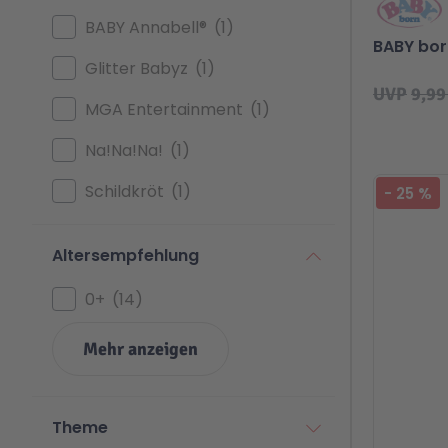
BABY Annabell®
1
BABY bor
Glitter Babyz
1
UVP
9,99
MGA Entertainment
1
Na!Na!Na!
1
Schildkröt
1
-
25
%
Altersempfehlung
0+
14
Mehr anzeigen
Theme