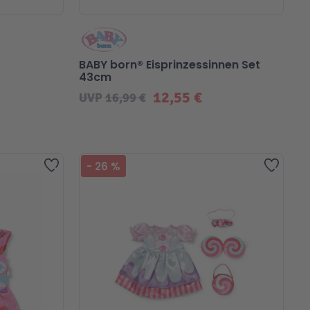
BABY born® Eisprinzessinnen Set
43cm
12,55 €
UVP
16,99 €
Zur Wunschliste hinzufügen
Zur Wu
-
26
%