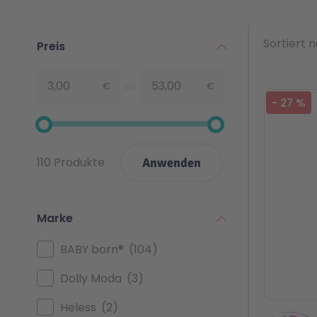
Sortiert 
Preis
€
Bis
€
Von
-
27
%
110 Produkte
Anwenden
Marke
BABY born®
104
Dolly Moda
3
Heless
2