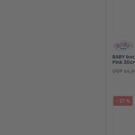
BABY bor
Pink 30c
UVP
14,9
-
27
%