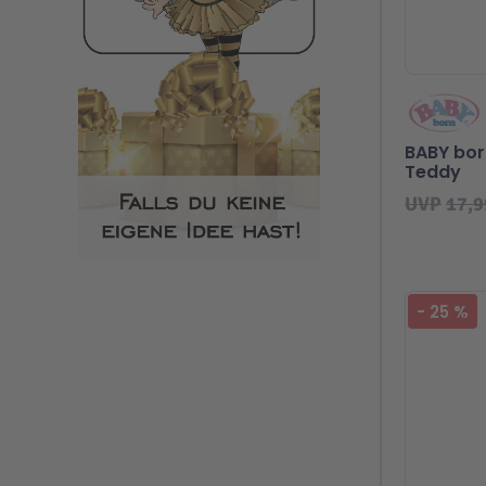
BABY bor
Teddy
UVP
17,9
-
25
%