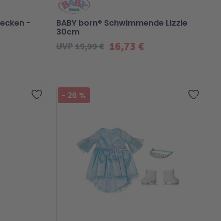
ecken -
BABY born® Schwimmende Lizzie
30cm
16,73 €
UVP
19,99 €
Zur Wunschliste hinzufügen
Zur Wu
-
26
%