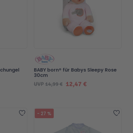
schungel
BABY born® für Babys Sleepy Rose
30cm
12,47 €
UVP
14,99 €
Zur Wunschliste hinzufügen
Zur Wu
-
27
%