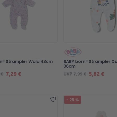
n® Strampler Wald 43cm
BABY born® Strampler D
36cm
7,29 €
5,82 €
 €
UVP
7,99 €
Zur Wunschliste hinzufügen
-
25
%