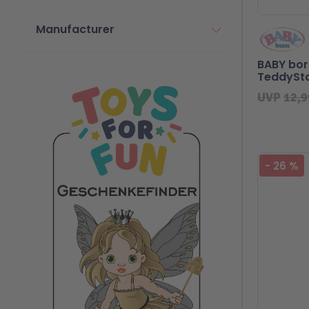
Manufacturer
BABY bor
TeddySt
UVP
12,9
-
26
%