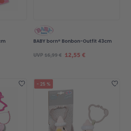
6cm
BABY born® Bonbon-Outfit 43cm
12,55 €
UVP
16,99 €
Beliebt
Zur Wunschliste hinzufügen
Zur Wu
-
25
%