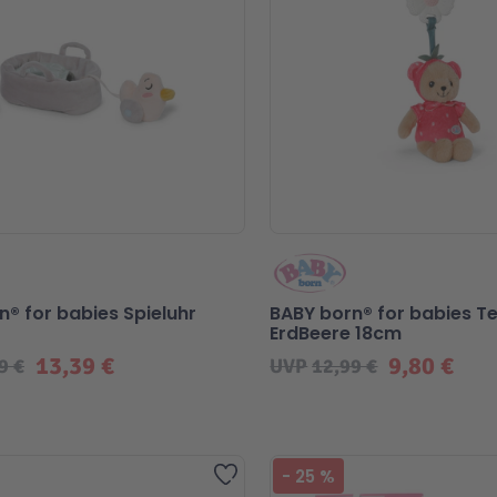
n® for babies Spieluhr
BABY born® for babies T
ErdBeere 18cm
13,39 €
9,80 €
9 €
UVP
12,99 €
Zur Wunschliste hinzufügen
-
25
%