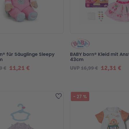
n® für Säuglinge Sleepy
BABY born® Kleid mit An
m
43cm
11,21 €
12,31 €
9 €
UVP
16,99 €
Zur Wunschliste hinzufügen
-
27
%