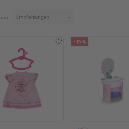
Top
nach:
Zur Wunschliste hinzufügen
-
19
%