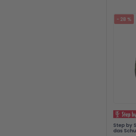
-
28
%
Step by 
das Schu