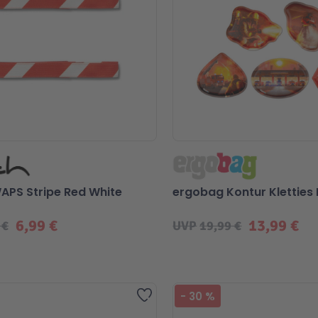
APS Stripe Red White
ergobag Kontur Kletties
6,99 €
13,99 €
 €
UVP
19,99 €
Zur Wunschliste hinzufügen
-
30
%