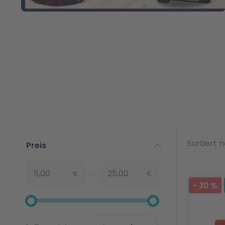
Sortiert 
Preis
€
Bis
€
Von
-
30
%