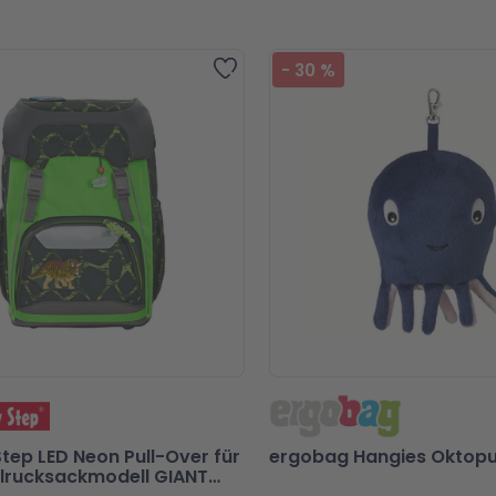
Zur Wunschliste hinzufügen
-
30
%
Step LED Neon Pull-Over für
ergobag Hangies Oktopu
lrucksackmodell GIANT