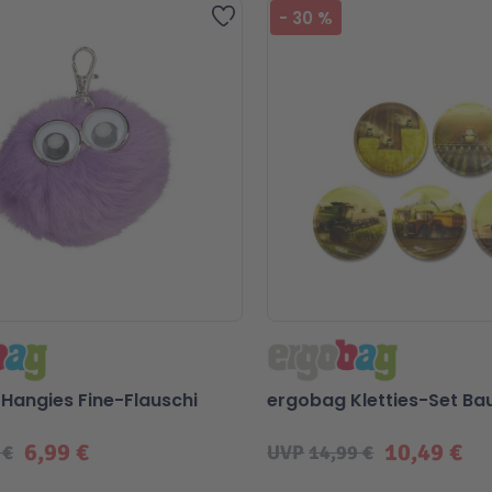
iebt
Zur Wunschliste hinzufügen
-
30
%
Hangies Fine-Flauschi
ergobag Kletties-Set Ba
6,99 €
10,49 €
 €
UVP
14,99 €