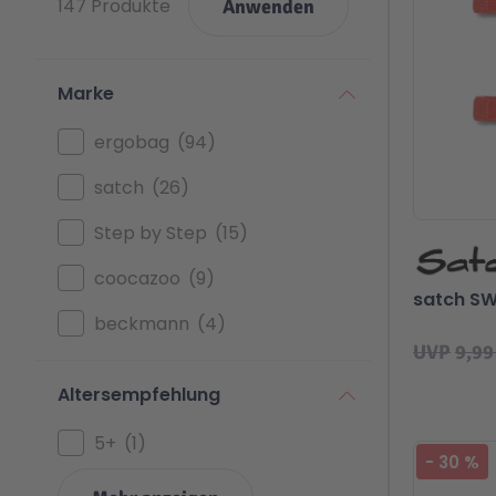
147 Produkte
Anwenden
Marke
ergobag
94
satch
26
Step by Step
15
coocazoo
9
satch SW
beckmann
4
UVP
9,99
Altersempfehlung
5+
1
-
30
%