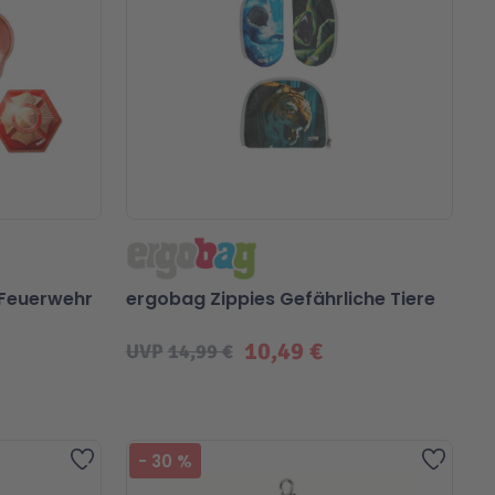
 Feuerwehr
ergobag Zippies Gefährliche Tiere
10,49 €
UVP
14,99 €
Zur Wunschliste hinzufügen
Zur Wu
-
30
%