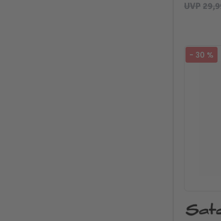
Grün
UVP
29,9
-
30
%