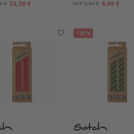
21,58 €
6,99 €
9 €
UVP
9,99 €
Zur Wunschliste hinzufügen
-
30
%