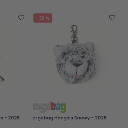
Zur Wunschliste hinzufügen
Zur Wu
-
30
%
s - 2026
ergobag Hangies Snowy - 2026