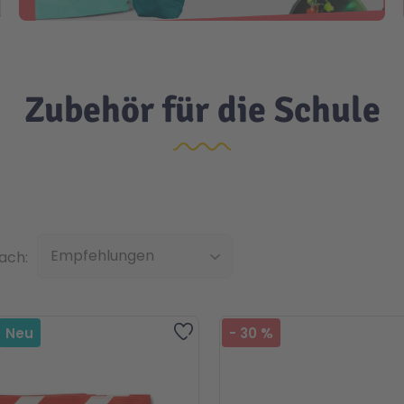
Zubehör für die Schule
Top
nach:
Zur Wunschliste hinzufügen
Neu
-
30
%