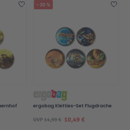
Zur Wunschliste hinzufügen
Zur Wu
-
30
%
uernhof
ergobag Kletties-Set Flugdrache
10,49 €
UVP
14,99 €