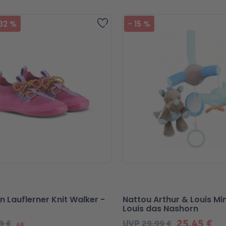
Zur Wunschliste hinzufügen
32
%
-
15
%
 Lauflerner Knit Walker -
Nattou Arthur & Louis Min
Louis das Nashorn
25,45 €
9 €
UVP
29,99 €
AB