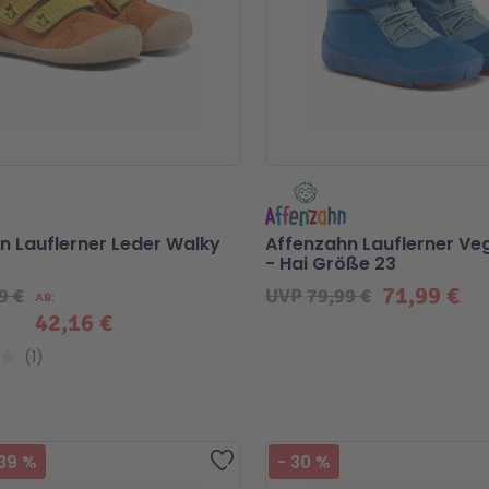
n Lauflerner Leder Walky
Affenzahn Lauflerner V
- Hai Größe 23
71,99 €
9 €
UVP
79,99 €
AB
42,16 €
1
Beliebt
Zur Wunschliste hinzufügen
39
%
-
30
%