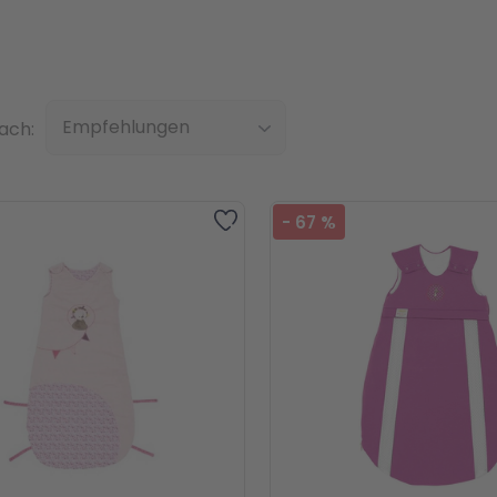
Top
nach:
Zur Wunschliste hinzufügen
-
67
%