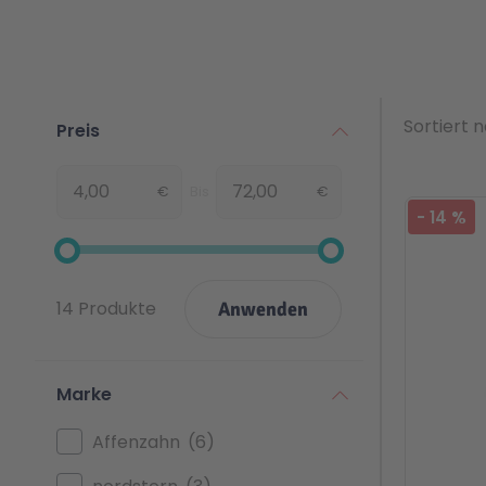
Sortiert 
Preis
€
Bis
€
Von
-
14
%
14 Produkte
Anwenden
Marke
Affenzahn
6