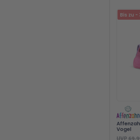
Bis zu
-
Affenzahn
Vogel
UVP
69,9