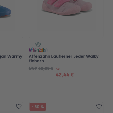
egan Warmy
Affenzahn Lauflerner Leder Walky
Einhorn
UVP
69,99 €
AB
42,44 €
Zur Wunschliste hinzufügen
Zur Wu
-
50
%