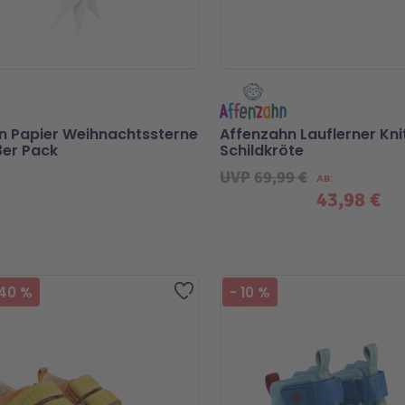
n Papier Weihnachtssterne
Affenzahn Lauflerner Kni
3er Pack
Schildkröte
UVP
69,99 €
AB
43,98 €
Zur Wunschliste hinzufügen
40
%
-
10
%