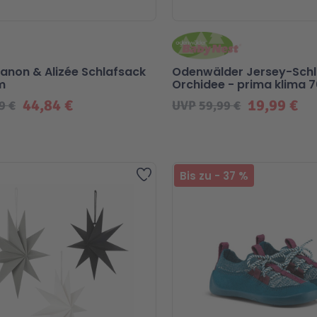
anon & Alizée Schlafsack
Odenwälder Jersey-Sch
m
Orchidee - prima klima 
44,84 €
19,99 €
9 €
UVP
59,99 €
Zur Wunschliste hinzufügen
Bis zu
-
37
%