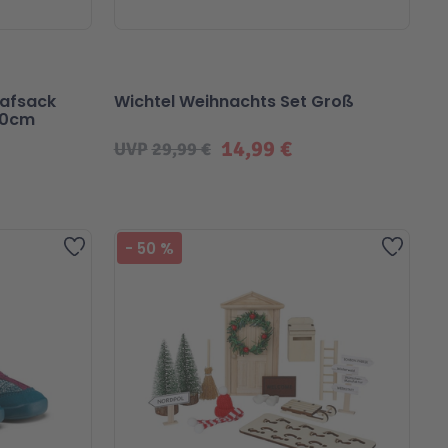
lafsack
Wichtel Weihnachts Set Groß
70cm
14,99 €
UVP
29,99 €
Beliebt
Zur Wunschliste hinzufügen
Zur Wu
-
50
%