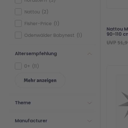
nordstern
3
Nattou
2
Fisher-Price
1
Nattou M
90-110 c
Odenwälder Babynest
1
UVP
51,9
Altersempfehlung
0+
11
Beliebt
Mehr anzeigen
Theme
Manufacturer