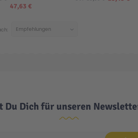
47,63 €
Unten
ach:
t Du Dich für unseren Newslett
e