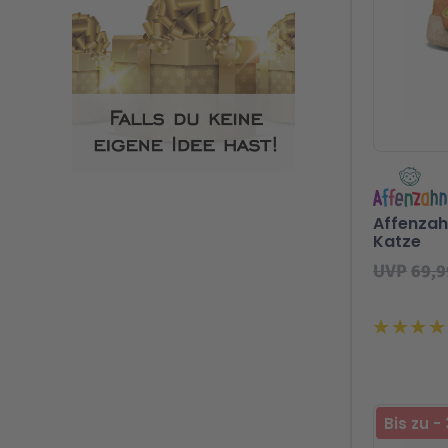
Affenzah
Katze
UVP
69,9
Bis zu
-