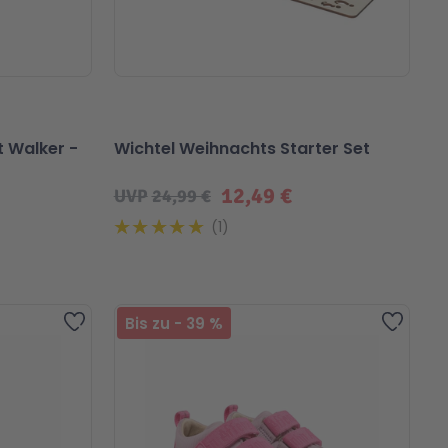
t Walker -
Wichtel Weihnachts Starter Set
12,49 €
UVP
24,99 €
1
Zur Wunschliste hinzufügen
Zur Wu
Bis zu
-
39
%