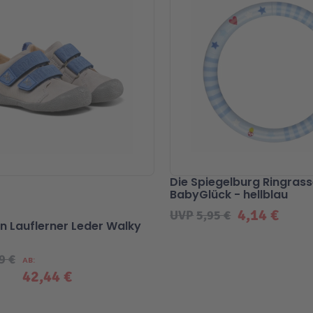
Die Spiegelburg Ringrass
BabyGlück - hellblau
4,14 €
UVP
5,95 €
n Lauflerner Leder Walky
9 €
AB
42,44 €