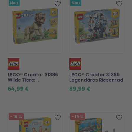
Neu
Neu
Zur Wunschliste hinzufü
Zur
LEGO® Creator 31386
LEGO® Creator 31389
Wilde Tiere:
Legendäres Riesenrad
Majestätischer Löwe
64,99 €
89,99 €
-
18
%
-
19
%
Zur Wunschliste hinzufü
Zur