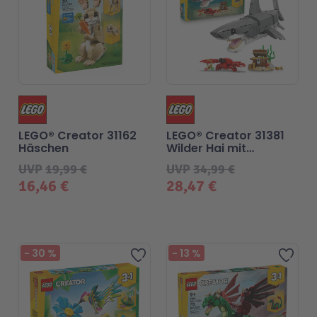
LEGO® Creator 31162
LEGO® Creator 31381
Häschen
Wilder Hai mit
Schatztruhe
UVP
19,99 €
UVP
34,99 €
16,46 €
28,47 €
-
30
%
-
13
%
Zur Wunschliste hinzufü
Zur