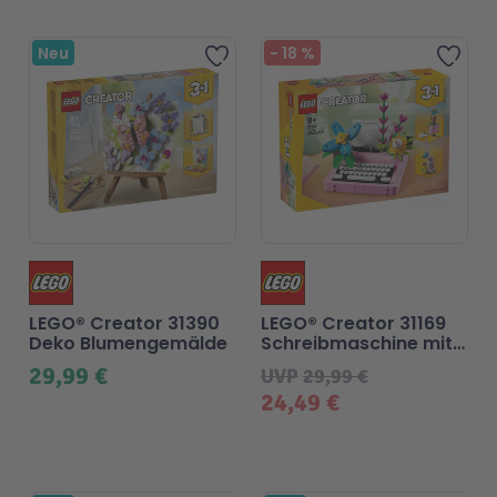
Neu
-
18
%
Zur Wunschliste hinzufü
Zur
LEGO® Creator 31390
LEGO® Creator 31169
Deko Blumengemälde
Schreibmaschine mit
Blumen
29,99 €
UVP
29,99 €
24,49 €