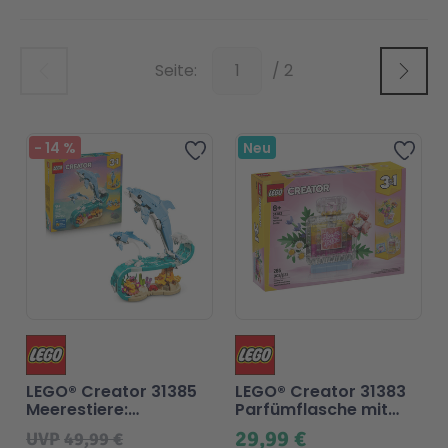
Top
Seite:
/ 2
-
14
%
Neu
Zur Wunschliste hinzufü
Zur
LEGO® Creator 31385
LEGO® Creator 31383
Meerestiere:
Parfümflasche mit
Wunderschöne Delfine
Blumendeko
29,99 €
UVP
49,99 €