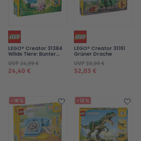
LEGO® Creator 31384
LEGO® Creator 31161
Wilde Tiere: Bunter
Grüner Drache
Kolibri
UVP
34,99 €
UVP
59,99 €
24,40 €
52,03 €
-
18
%
-
12
%
Zur Wunschliste hinzufü
Zur