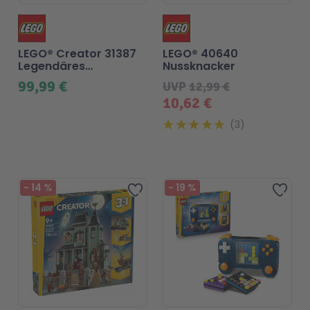
LEGO® Creator 31387
LEGO® 40640
Legendäres
Nussknacker
Piratenschiff
99,99 €
UVP
12,99 €
10,62 €
3
-
14
%
-
19
%
Zur Wunschliste hinzufü
Zur