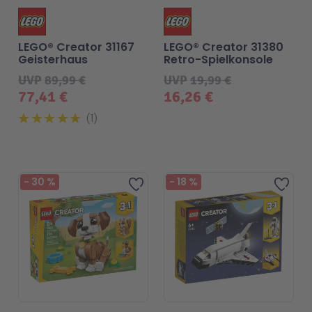
LEGO® Creator 31167
LEGO® Creator 31380
Geisterhaus
Retro-Spielkonsole
UVP
89,99 €
UVP
19,99 €
77,41 €
16,26 €
1
-
30
%
-
18
%
Zur Wunschliste hinzufü
Zur