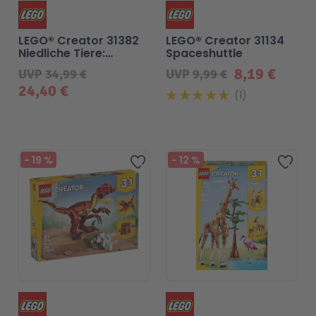
LEGO® Creator 31382
LEGO® Creator 31134
Niedliche Tiere:
Spaceshuttle
Verspielter Welpe
8,19 €
UVP
34,99 €
UVP
9,99 €
24,40 €
1
-
19
%
-
12
%
Zur Wunschliste hinzufü
Zur