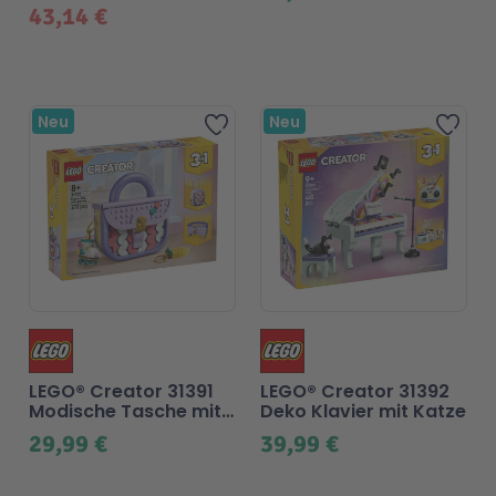
43,14 €
Neu
Neu
Zur Wunschliste hinzufü
Zur
LEGO® Creator 31391
LEGO® Creator 31392
Modische Tasche mit
Deko Klavier mit Katze
Staufach
29,99 €
39,99 €