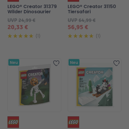
LEGO® Creator 31379
LEGO® Creator 31150
Wilder Dinosaurier
Tiersafari
UVP
24,99 €
UVP
64,99 €
20,33 €
56,95 €
1
1
Neu
Neu
Zur Wunschliste hinzufü
Zur