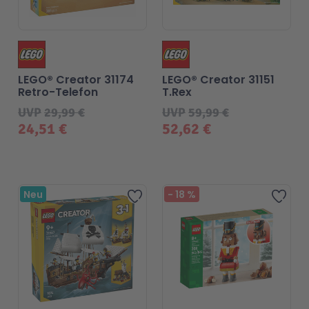
LEGO® Creator 31174
LEGO® Creator 31151
Retro-Telefon
T.Rex
UVP
29,99 €
UVP
59,99 €
24,51 €
52,62 €
Beliebt
Neu
-
18
%
Zur Wunschliste hinzufü
Zur