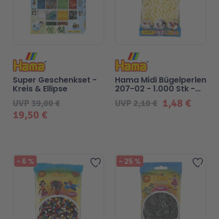
Super Geschenkset -
Hama Midi Bügelperlen
Kreis & Ellipse
207-02 - 1.000 Stk -
Creme
1,48 €
UVP
39,00 €
UVP
2,10 €
19,50 €
Beliebt
-
6
%
-
25
%
Zur Wunschliste hinzufügen
Zur 