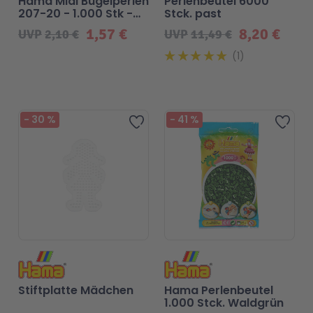
Hama Midi Bügelperlen
Perlenbeutel 6000
207-20 - 1.000 Stk -
Stck. past
Rotbraun
1,57 €
8,20 €
UVP
2,10 €
UVP
11,49 €
1
-
30
%
-
41
%
Zur Wunschliste hinzufügen
Zur 
Stiftplatte Mädchen
Hama Perlenbeutel
1.000 Stck. Waldgrün