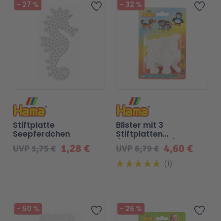
-
27
%
-
32
%
Zur Wunschliste hinzufügen
Zur 
Stiftplatte
Blister mit 3
Seepferdchen
Stiftplatten
(319+325+326)
1,28 €
4,60 €
UVP
1,75 €
UVP
6,79 €
1
-
50
%
-
26
%
Zur Wunschliste hinzufügen
Zur 