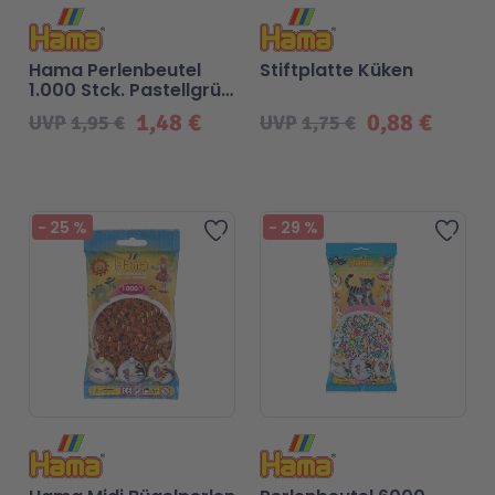
Hama Perlenbeutel
Stiftplatte Küken
1.000 Stck. Pastellgrün
Classic
1,48 €
0,88 €
UVP
1,95 €
UVP
1,75 €
-
25
%
-
29
%
Zur Wunschliste hinzufügen
Zur 