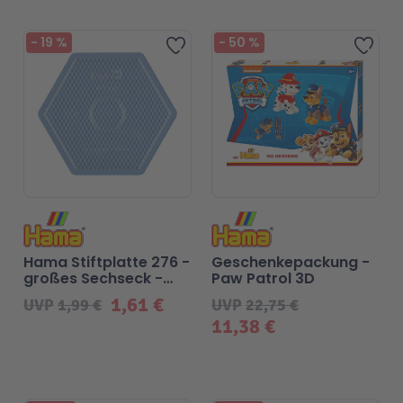
-
19
%
-
50
%
Zur Wunschliste hinzufügen
Zur 
Hama Stiftplatte 276 -
Geschenkepackung -
großes Sechseck -
Paw Patrol 3D
15cm
1,61 €
UVP
1,99 €
UVP
22,75 €
11,38 €