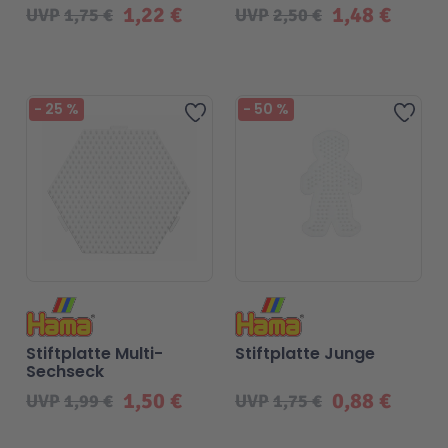
1,22 €
1,48 €
UVP
1,75 €
UVP
2,50 €
Beliebt
-
25
%
-
50
%
Zur Wunschliste hinzufügen
Zur 
Stiftplatte Multi-
Stiftplatte Junge
Sechseck
1,50 €
0,88 €
UVP
1,99 €
UVP
1,75 €