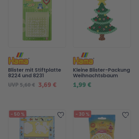
Technic
Spiel-Ei
Aktion
Seltene Artikel
Blister mit Stiftplatte
Kleine Blister-Packung
LEGO® Blumen
8224 und 8231
Weihnachtsbaum
3,69 €
1,99 €
UVP
5,60 €
Beliebt
-
50
%
-
30
%
Zur Wunschliste hinzufügen
Zur 