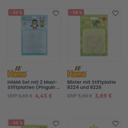
-
33
%
-
34
%
Zur Wunschliste hinzufügen
Zur 
Malen & Zeichnen
Marvel™ Super Heroes
Knights
Minecraft™
NOVELMORE
Minifiguren
Sports Action
NINJAGO®
VW
HAMA Set mit 2 Maxi-
Blister mit Stiftplatte
Speed Champions
Wiltopia
Stiftplatten (Pinguin &
8224 und 8226
Kaninchen)
4,43 €
3,69 €
UVP
6,65 €
UVP
5,60 €
Star Wars™
Aktion
-
34
%
Super Mario
Cars
Zur Wunschliste hinzufügen
Zur 