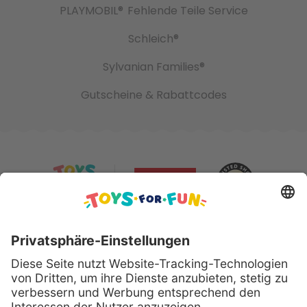
PLAYMOBIL®
Fehlende Teile Service
Schleich®
Sylvanian Families®
Gutscheine & Rabattcodes
Sicher bezahlen mit: