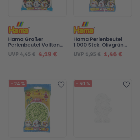
Hama Großer
Hama Perlenbeutel
Perlenbeutel Vollton
1.000 Stck. Olivgrün
Classic
Classic
4,19 €
1,46 €
UVP
4,45 €
UVP
1,95 €
Beliebt
Beliebt
-
24
%
-
50
%
Zur Wunschliste hinzufügen
Zur 