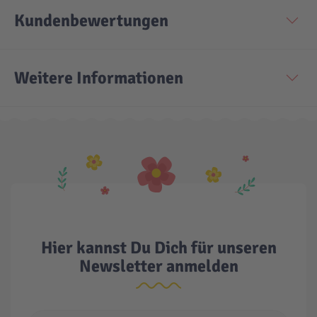
Kundenbewertungen
Technic
Spiel-Ei
Weitere Informationen
Aktion
Seltene Artikel
LEGO® Blumen
Hier kannst Du Dich für unseren
Newsletter anmelden
E-Mail Adresse