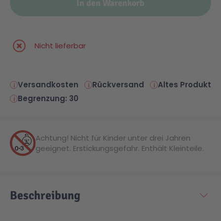
In den Warenkorb
Malen & Zeichnen
Marvel™ Super Heroes
Knights
Nicht lieferbar
Minecraft™
NOVELMORE
Versandkosten
Rückversand
Altes Produkt
Minifiguren
Sports Action
Begrenzung: 30
NINJAGO®
VW
Achtung! Nicht für Kinder unter drei Jahren
geeignet. Erstickungsgefahr. Enthält Kleinteile.
Speed Champions
Wiltopia
Star Wars™
Aktion
Beschreibung
Super Mario
Cars