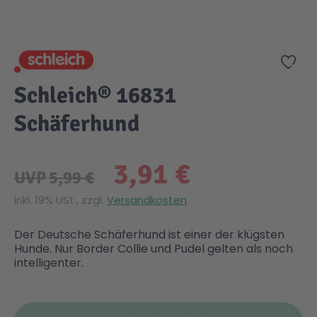
Zum Anfang der Bildgalerie springen
Gesundheit & Pflege
Kinder- & Jugendbücher
Kreativ Spielwaren
Creator
City Life
Zur
Sicherheit
Krimi / Thriller
Kuscheltiere
DC Comics™ Super Heroes
Country
Schleich® 16831
Schäferhund
Liebesromane
Puppen & Puppenzubehör
Disney
Fairies
3,91 €
Sachbücher / Wissen
Puzzle & Legespiele
DUPLO®
Family Fun
UVP
5,99 €
Inkl. 19% USt., zzgl.
Versandkosten
Zeit & Reise
Holzspielwaren
Friends
Figures
Der Deutsche Schäferhund ist einer der klügsten
Hunde. Nur Border Collie und Pudel gelten als noch
Elektronische Spielwaren
Jurassic World™
Fun Stars
intelligenter.
Kreativ
Harry Potter™
Heroes