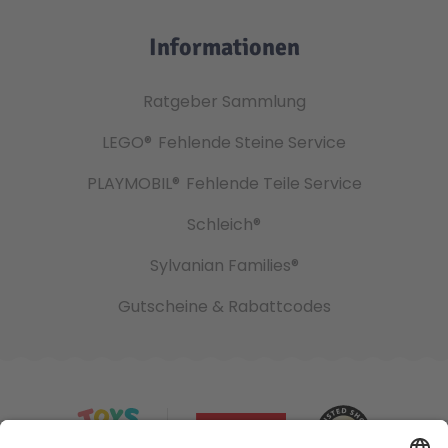
Informationen
Ratgeber Sammlung
LEGO®
Fehlende Steine Service
PLAYMOBIL®
Fehlende Teile Service
Schleich®
Sylvanian Families®
Gutscheine & Rabattcodes