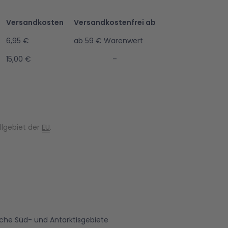
Versandkosten
Versandkostenfrei ab
6,95 €
ab 59 € Warenwert
15,00 €
–
llgebiet der
EU
.
ische Süd- und Antarktisgebiete