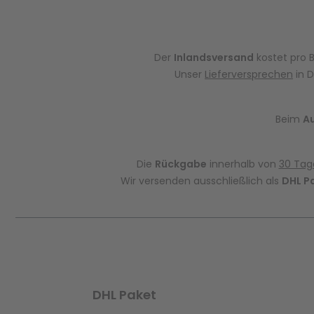
Der
Inlandsversand
kostet pro 
Unser
Lieferversprechen
in D
Beim
A
Die
Rückgabe
innerhalb von
30 Tag
Wir versenden ausschließlich als
DHL P
DHL Paket