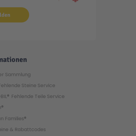
lden
mationen
er Sammlung
Fehlende Steine Service
BIL®
Fehlende Teile Service
h®
an Families®
ine & Rabattcodes