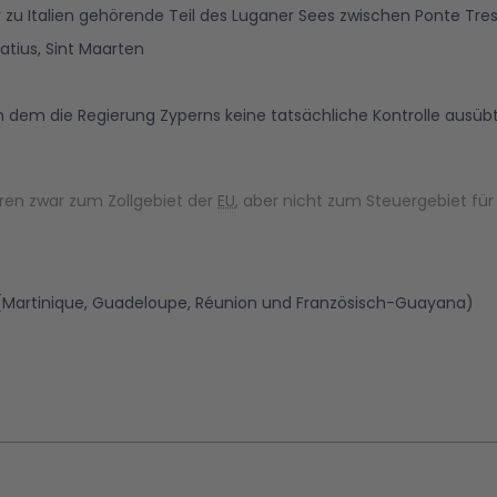
r zu Italien gehörende Teil des Luganer Sees zwischen Ponte Tre
atius, Sint Maarten
 in dem die Regierung Zyperns keine tatsächliche Kontrolle ausüb
ren zwar zum Zollgebiet der
EU
, aber nicht zum Steuergebiet fü
(Martinique, Guadeloupe, Réunion und Französisch-Guayana)