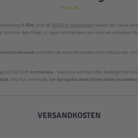
Bestellung
6,95€
und ab
59,00 € Warenwert
liefern wir Deine Be
E: kommt das Paket zu spät kontaktiere uns und wir schicken Di
uslandsversand
erheben wir eine Versandkosten Pauschale vo
en
ist für Dich
kostenlos
- benutze einfach das beiliegende Reto
aket
und nur innerhalb der
Europäischen Union unter Ausnahme
VERSANDKOSTEN