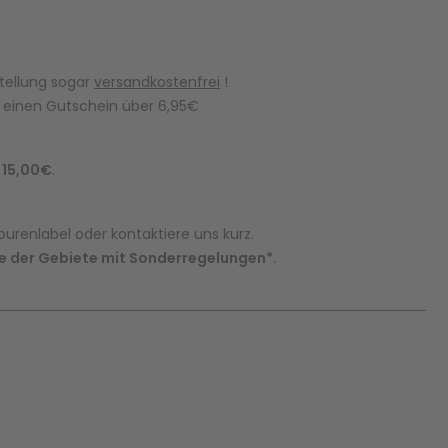
stellung sogar
versandkostenfrei
!
r einen Gutschein über 6,95€
n
15,00€
.
urenlabel oder kontaktiere uns kurz.
 der Gebiete mit Sonderregelungen*.