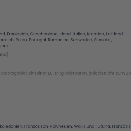
d, Frankreich, Griechenland, Irland, Italien, Kroatien, Lettland,
erreich, Polen, Portugal, Rumänien, Schweden, Slowakei,
pern
and)
Staatsgebiet einzelner
EU
-Mitgliedstaaten, jedoch nicht zum Zo
ukaledonien, Französisch-Polynesien, Wallis und Futuna, Französ