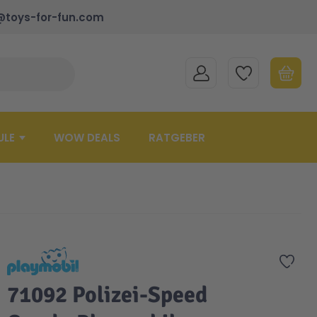
@toys-for-fun.com
MEIN KONTO
MEINE WUNSCHLISTE
WARENK
Suche schließen
Minicart
ULE
WOW DEALS
RATGEBER
Zur 
71092 Polizei-Speed