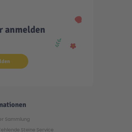
er anmelden
lden
mationen
er Sammlung
Fehlende Steine Service