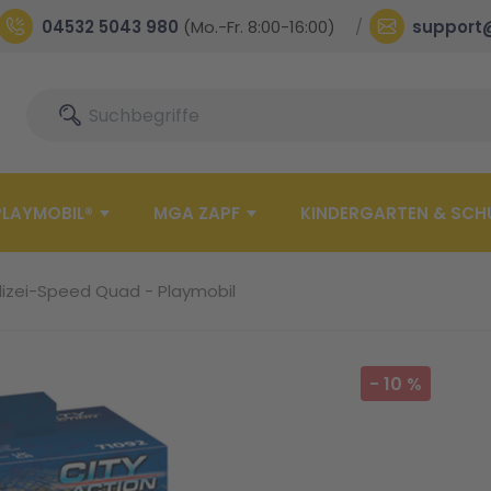
04532 5043 980
(Mo.-Fr. 8:00-16:00)
support
Suche
Suche
PLAYMOBIL®
MGA ZAPF
KINDERGARTEN & SCH
lizei-Speed Quad - Playmobil
-
10
%