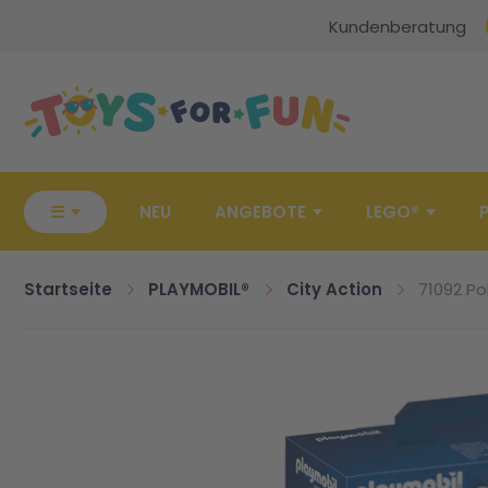
Kundenberatung
Zur Startseite
☰
NEU
ANGEBOTE
LEGO®
Startseite
PLAYMOBIL®
City Action
71092 Po
Zum Ende der Bildgalerie springen