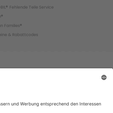
BIL®
Fehlende Teile Service
h®
an Families®
ine & Rabattcodes