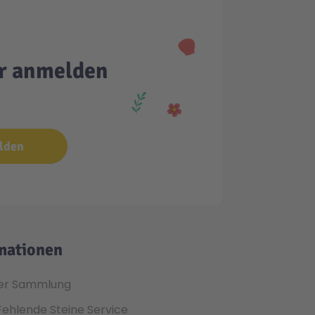
er anmelden
lden
mationen
er Sammlung
Fehlende Steine Service