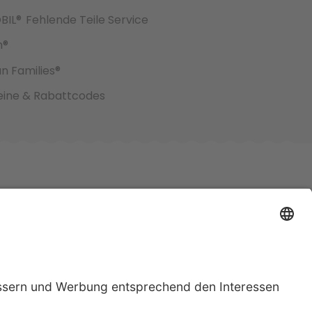
BIL®
Fehlende Teile Service
h®
an Families®
ine & Rabattcodes