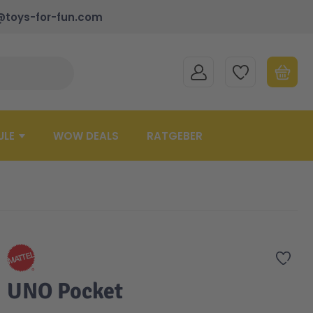
@toys-for-fun.com
MEIN KONTO
MEINE WUNSCHLISTE
WARENK
Suche schließen
Minicart
ULE
WOW DEALS
RATGEBER
Zur 
UNO Pocket