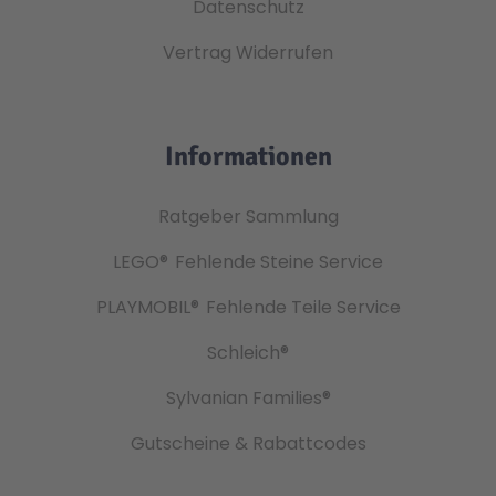
Datenschutz
Technic
Spiel-Ei
Vertrag Widerrufen
Aktion
Informationen
Seltene Artikel
Ratgeber Sammlung
LEGO®
Fehlende Steine Service
LEGO® Blumen
PLAYMOBIL®
Fehlende Teile Service
Schleich®
Sylvanian Families®
Gutscheine & Rabattcodes