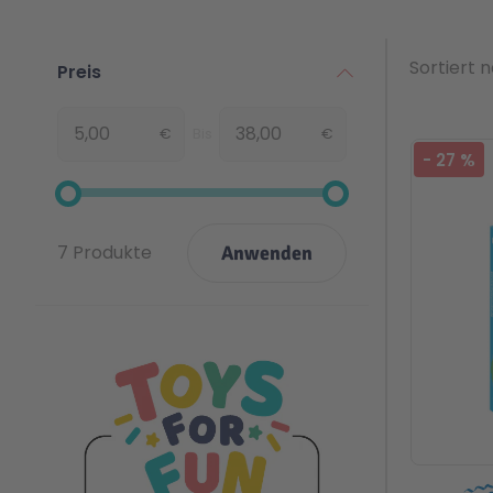
Sortiert 
Preis
€
Bis
€
Von
Bel
-
27
%
7 Produkte
Anwenden