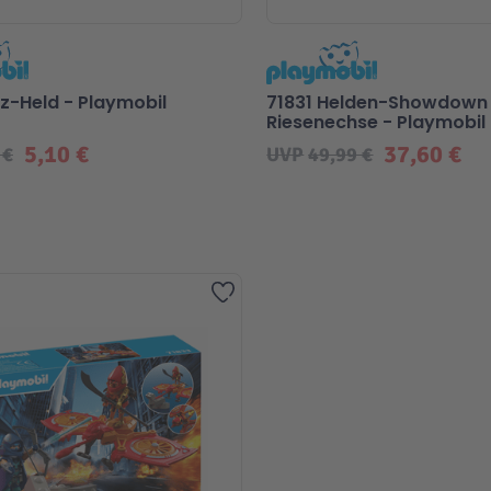
tz-Held - Playmobil
71831 Helden-Showdown 
Riesenechse - Playmobil
5,10 €
37,60 €
 €
UVP
49,99 €
Zur Wunschliste hinzufügen