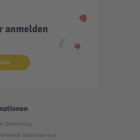
er anmelden
lden
mationen
er Sammlung
Fehlende Steine Service