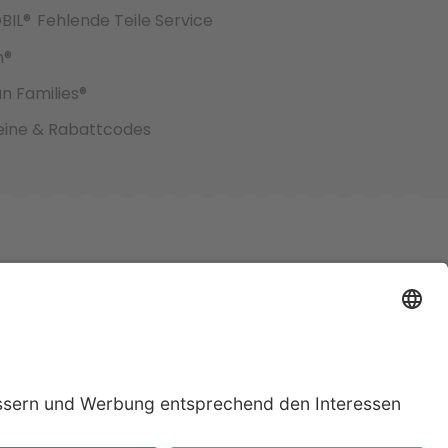
BIL®
Fehlende Teile Service
h®
an Families®
ine & Rabattcodes
jeweiligen