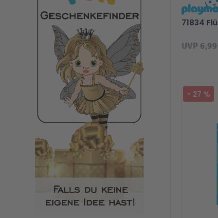
71834 Flü
UVP
6,99
Bel
-
27
%