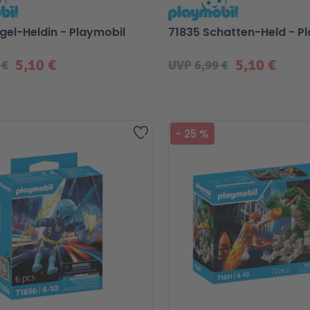
gel-Heldin - Playmobil
71835 Schatten-Held - P
5,10 €
5,10 €
 €
UVP
6,99 €
iebt
Zur Wunschliste hinzufügen
-
25
%