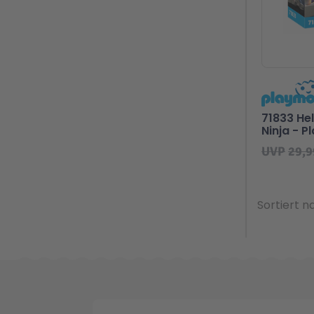
71833 He
Ninja - P
UVP
29,9
Sortiert n