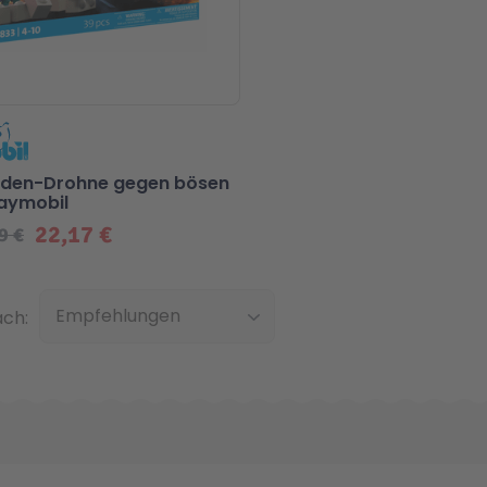
lden-Drohne gegen bösen
laymobil
22,17 €
9 €
Unten
ach: