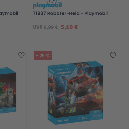
laymobil
71837 Roboter-Held - Playmobil
5,10 €
UVP
6,99 €
Zur Wunschliste hinzufügen
Zur Wu
-
25
%