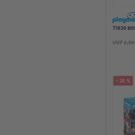
71836 Bli
UVP
6,99
-
26
%