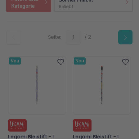
Kategorie
Top
Seite:
/ 2
Beliebt
Neu
Neu
Zur Wunschliste hinzufügen
Zur 
Legami Bleistift - I
Legami Bleistift - I