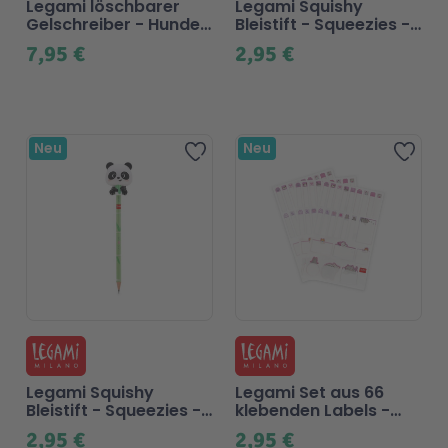
Legami löschbarer
Legami Squishy
Gelschreiber - Hunde
Bleistift - Squeezies -
3-er Set
Kitty
7,95 €
2,95 €
Neu
Neu
Zur Wunschliste hinzufügen
Zur 
Legami Squishy
Legami Set aus 66
Bleistift - Squeezies -
klebenden Labels -
Panda
Kitty
2,95 €
2,95 €