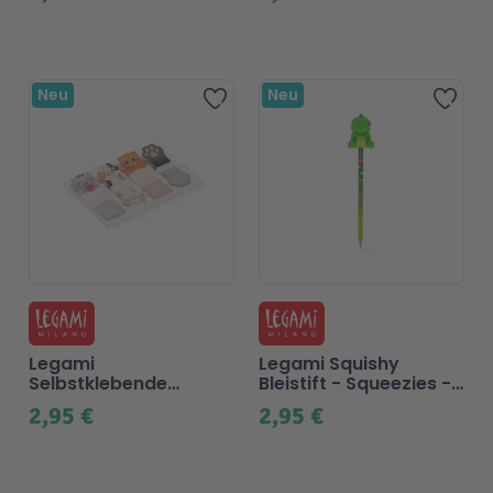
Neu
Neu
Zur Wunschliste hinzufügen
Zur 
Legami
Legami Squishy
Selbstklebende
Bleistift - Squeezies -
Haftmarker -
Dino
2,95 €
2,95 €
Kätzchen