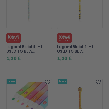
Legami Bleistift - I
Legami Bleistift - I
USED TO BE A
USED TO BE A
NEWSPAPER - Kitty
NEWSPAPER - Biene
1,20 €
1,20 €
Neu
Neu
Zur Wunschliste hinzufügen
Zur 