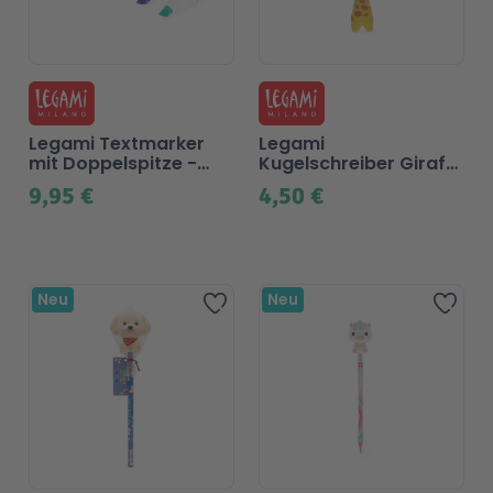
Legami Textmarker
Legami
mit Doppelspitze -
Kugelschreiber Giraffe
MEOW, Kitty, 6er Set
mit Standfuß, blau
9,95 €
4,50 €
Neu
Neu
Zur Wunschliste hinzufügen
Zur 