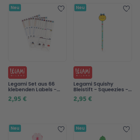
Neu
Neu
Zur Wunschliste hinzufügen
Zur 
Legami Set aus 66
Legami Squishy
klebenden Labels -
Bleistift - Squeezies -
Space
Biene
2,95 €
2,95 €
Neu
Neu
Zur Wunschliste hinzufügen
Zur 