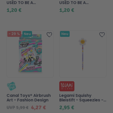
USED TO BE A
USED TO BE A
NEWSPAPER -
NEWSPAPER - Roboter
1,20 €
1,20 €
Gänseblümchen
-
29
%
Neu
Neu
Zur Wunschliste hinzufügen
Zur 
Canal Toys® Airbrush
Legami Squishy
Art - Fashion Design
Bleistift - Squeezies -
Gänseblümchen
4,27 €
2,95 €
UVP
5,99 €