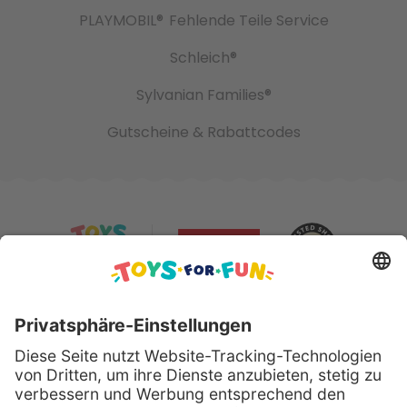
PLAYMOBIL®
Fehlende Teile Service
Schleich®
Sylvanian Families®
Gutscheine & Rabattcodes
Sicher bezahlen mit: