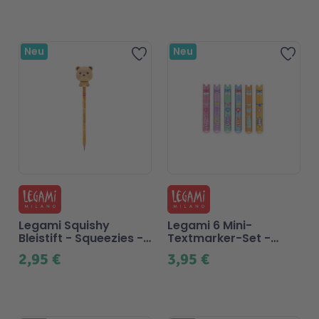
Neu
Neu
Zur Wunschliste hinzufügen
Zur 
Legami Squishy
Legami 6 Mini-
Bleistift - Squeezies -
Textmarker-Set -
Teddybär
Teddy´s Superpower
2,95 €
3,95 €