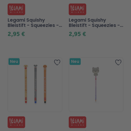
Legami Squishy
Legami Squishy
Bleistift - Squeezies -
Bleistift - Squeezies -
Golden
Einhorn
2,95 €
2,95 €
Neu
Neu
Zur Wunschliste hinzufügen
Zur 