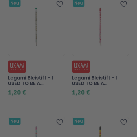
Beliebt
Neu
Neu
Zur Wunschliste hinzufügen
Zur 
Legami Bleistift - I
Legami Bleistift - I
USED TO BE A
USED TO BE A
NEWSPAPER - Travel
NEWSPAPER -
1,20 €
1,20 €
Teddybär
Beliebt
Neu
Neu
Zur Wunschliste hinzufügen
Zur 