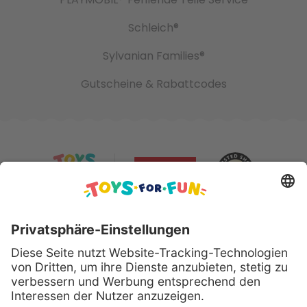
Schleich®
Sylvanian Families®
Gutscheine & Rabattcodes
Sicher bezahlen mit: