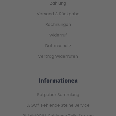
Zahlung
Technic
Spiel-Ei
Versand & Rückgabe
Rechnungen
Aktion
Widerruf
Seltene Artikel
Datenschutz
Vertrag Widerrufen
LEGO® Blumen
Informationen
Ratgeber Sammlung
LEGO®
Fehlende Steine Service
PLAYMOBIL®
Fehlende Teile Service