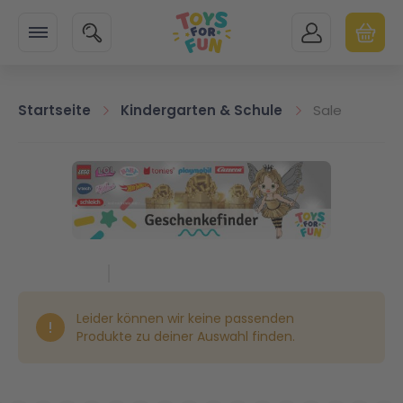
Zur Startseite
SUCHE
MEIN KONTO
WARENK
Minicart
Schule
Startseite
Kindergarten & Schule
Sale
Alle Artikel
Schulranzen - Taschen - Rucksäcke
Essen & Trinken
Leider können wir keine passenden
Zubehör
Produkte zu deiner Auswahl finden.
Sonstiges Zubehör