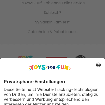
PLAYMOBIL®
Fehlende Teile Service
Schleich®
Sylvanian Families®
Gutscheine & Rabattcodes
Sicher bezahlen mit: