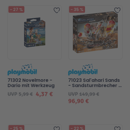
Beliebt
-
27
%
-
35
%
Zur Wunschliste hinzufü
Zur
71302 Novelmore -
71023 Sal'ahari Sands
Dario mit Werkzeug
- Sandsturmbrecher -
Playmobil
4,37 €
UVP
5,99 €
UVP
149,99 €
96,90 €
Beliebt
Beliebt
-
25
%
-
22
%