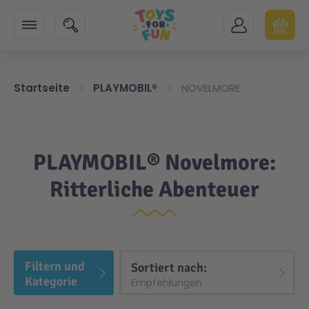
Zur Startseite
SUCHE
MEIN KONTO
WARENK
Minicart
Startseite
PLAYMOBIL®
NOVELMORE
PLAYMOBIL® Novelmore:
Ritterliche Abenteuer
Filtern und
Top
Sortiert nach:
Kategorie