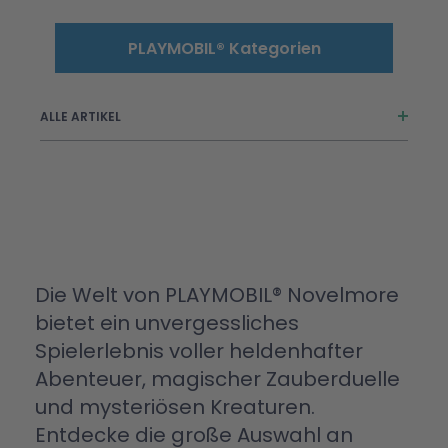
PLAYMOBIL® Kategorien
ALLE ARTIKEL
1.2.3
ADVENTURES OF AYUMA
City Action
Die Welt von PLAYMOBIL® Novelmore
City Life
bietet ein unvergessliches
Country
Spielerlebnis voller heldenhafter
Dinos
Abenteuer, magischer Zauberduelle
DOLLHOUSE
und mysteriösen Kreaturen.
Dragons
Entdecke die große Auswahl an