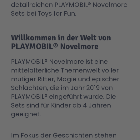
Duck on Call
detailreichen PLAYMOBIL® Novelmore
Fairies
Family Fun
Heidi
History
Sets bei Toys for Fun.
Knights
Magic
NOVELMORE
Pirates
Porsche
Princess
PLAYMO-FRIENDS
Willkommen in der Welt von
Sonstiges
Special Plus
Sports Action
PLAYMOBIL® Novelmore
Stuntshow
VW
PLAYMOBIL® Novelmore ist eine
Alle Artikel
mittelalterliche Themenwelt voller
mutiger Ritter, Magie und epischer
Schlachten, die im Jahr 2019 von
PLAYMOBIL® eingeführt wurde. Die
Sets sind für Kinder ab 4 Jahren
geeignet.
Im Fokus der Geschichten stehen