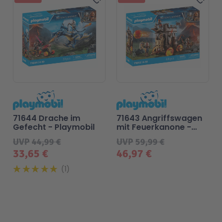
Zur Wunschliste hinzufü
Zur
71644 Drache im
71643 Angriffswagen
Gefecht - Playmobil
mit Feuerkanone -
Playmobil
UVP
44,99 €
UVP
59,99 €
33,65 €
46,97 €
1