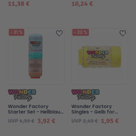
11,38 €
10,24 €
Beliebt
-
21
%
-
22
%
Zur Wunschliste hinzufügen
Zur 
Wonder Factory
Wonder Factory
Starter Set - Hellblaue
Singles - Gelb for
Knete + Oranger Sand
Sidekick
3,92 €
1,95 €
UVP
4,99 €
UVP
2,49 €