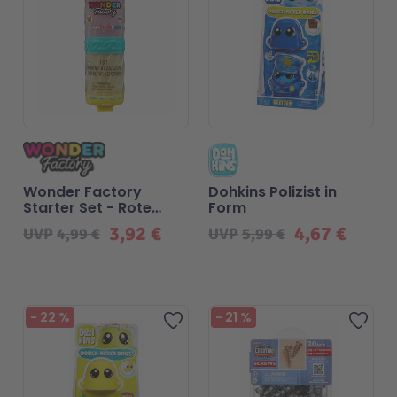
Wonder Factory
Dohkins Polizist in
Starter Set - Rote
Form
Knete + Gelber Sand
3,92 €
4,67 €
UVP
4,99 €
UVP
5,99 €
Beliebt
-
22
%
-
21
%
Zur Wunschliste hinzufügen
Zur 