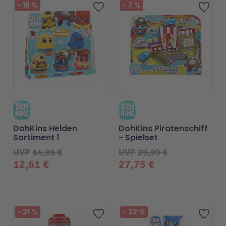
-
16
%
-
7
%
Zur Wunschliste hinzufügen
Zur 
DohKins Helden
DohKins Piratenschiff
Sortiment 1
- Spielset
UVP
14,99 €
UVP
29,99 €
12,61 €
27,75 €
-
21
%
-
22
%
Zur Wunschliste hinzufügen
Zur 