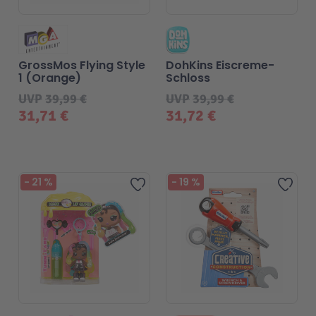
GrossMos Flying Style
DohKins Eiscreme-
1 (Orange)
Schloss
UVP
39,99 €
UVP
39,99 €
31,71 €
31,72 €
-
21
%
-
19
%
Zur Wunschliste hinzufügen
Zur 