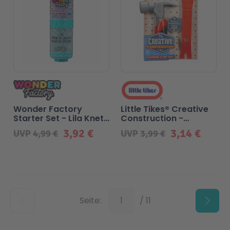
Wonder Factory
Little Tikes® Creative
Starter Set - Lila Knete
Construction -
+ Blau-Grüner Sand
Hammer und
3,92 €
3,14 €
UVP
4,99 €
UVP
3,99 €
Brechstange
Unten
Seite:
/ 11