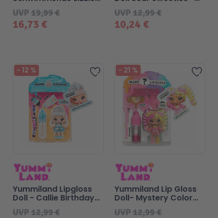
30cm
Misty Cakes
UVP
19,99 €
UVP
12,99 €
16,73 €
10,24 €
-
12
%
-
21
%
Zur Wunschliste hinzufügen
Zur 
Yummiland Lipgloss
Yummiland Lip Gloss
Doll - Callie Birthday
Doll- Mystery Color
Cake
Change - Mila Mallows
UVP
12,99 €
UVP
12,99 €