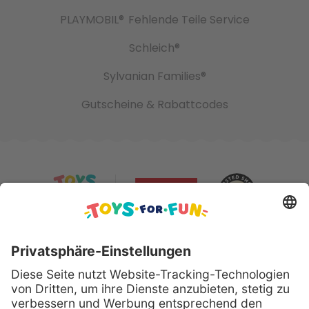
PLAYMOBIL®
Fehlende Teile Service
Schleich®
Sylvanian Families®
Gutscheine & Rabattcodes
Sicher bezahlen mit: