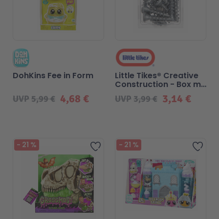
DohKins Fee in Form
Little Tikes® Creative
Construction - Box mit
Schrauben
4,68 €
3,14 €
UVP
5,99 €
UVP
3,99 €
-
21
%
-
21
%
Zur Wunschliste hinzufügen
Zur 