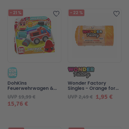
-
21
%
-
22
%
Zur Wunschliste hinzufügen
Zur 
DohKins
Wonder Factory
Feuerwehrwagen &
Singles - Orange for
Feuerwehrmann
Sidekick
1,95 €
UVP
19,99 €
UVP
2,49 €
15,76 €