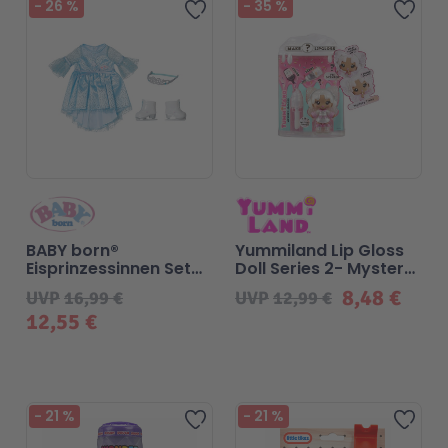
-
26
%
-
35
%
Zur Wunschliste hinzufügen
Zur 
BABY born®
Yummiland Lip Gloss
Eisprinzessinnen Set
Doll Series 2- Mystery
43cm
Chase 2
8,48 €
UVP
16,99 €
UVP
12,99 €
(Neopolitan/Avery Ice
12,55 €
Cream)
Beliebt
-
21
%
-
21
%
Zur Wunschliste hinzufügen
Zur 