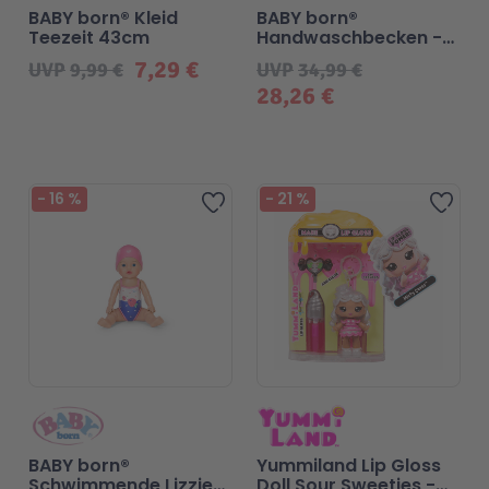
BABY born® Kleid
BABY born®
Teezeit 43cm
Handwaschbecken -
2026
7,29 €
UVP
9,99 €
UVP
34,99 €
28,26 €
-
16
%
-
21
%
Zur Wunschliste hinzufügen
Zur 
BABY born®
Yummiland Lip Gloss
Schwimmende Lizzie
Doll Sour Sweeties -