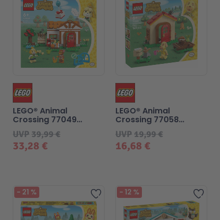
LEGO® Animal
LEGO® Animal
Crossing 77049
Crossing 77058
Besuch von Melinda
Bienchens
UVP
39,99 €
UVP
19,99 €
gemütliches Haus
33,28 €
16,68 €
-
21
%
-
12
%
Zur Wunschliste hinzufügen
Zur 