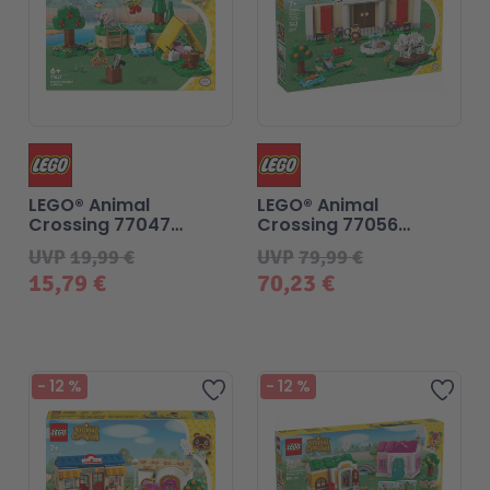
LEGO® Animal
LEGO® Animal
Crossing 77047
Crossing 77056
Mimmis Outdoor-
Eugens
UVP
19,99 €
UVP
79,99 €
Spaß
Museumssammlung
15,79 €
70,23 €
-
12
%
-
12
%
Zur Wunschliste hinzufügen
Zur 