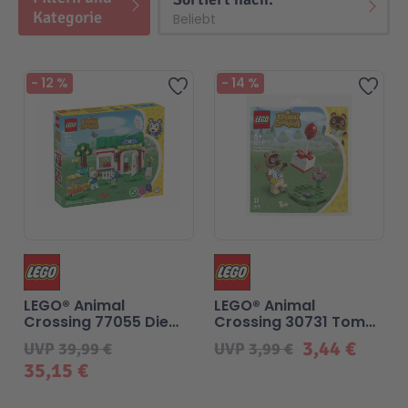
Kategorie
Beliebt
-
12
%
-
14
%
Zur Wunschliste hinzufügen
Zur 
LEGO® Animal
LEGO® Animal
Crossing 77055 Die
Crossing 30731 Tom
Schneiderei der
Nook und Ballon-
3,44 €
UVP
39,99 €
UVP
3,99 €
Schneiderschwestern
Geschenk
35,15 €