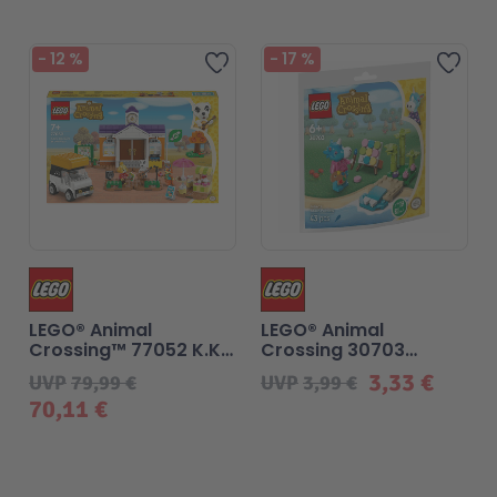
Beliebt
-
12
%
-
17
%
Zur Wunschliste hinzufügen
Zur 
LEGO® Animal
LEGO® Animal
Crossing™ 77052 K.K.
Crossing 30703
spielt auf dem
Jimmys
3,33 €
UVP
79,99 €
UVP
3,99 €
Festplatz
Strandgemälde
70,11 €