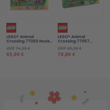
LEGO® Animal
LEGO® Animal
Crossing 77050 Nooks
Crossing 77057
Laden und Sophies
Kreative Häuser:
UVP
74,99 €
UVP
89,99 €
Haus
Jahreszeiten voller
65,99 €
78,89 €
Spaß