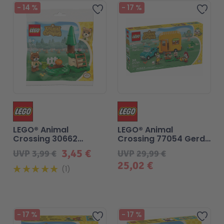
Beliebt
-
14
%
-
17
%
Zur Wunschliste hinzufügen
Zur 
LEGO® Animal
LEGO® Animal
Crossing 30662
Crossing 77054 Gerds
Monas Kürbisgärtchen
Wohnwagen &
3,45 €
UVP
3,99 €
UVP
29,99 €
Gärtnerei
25,02 €
1
-
17
%
-
17
%
Zur Wunschliste hinzufügen
Zur 