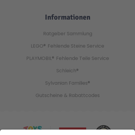
Informationen
Ratgeber Sammlung
LEGO®
Fehlende Steine Service
PLAYMOBIL®
Fehlende Teile Service
Schleich®
Sylvanian Families®
Gutscheine & Rabattcodes