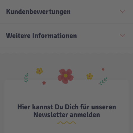
Kundenbewertungen
Technic
Spiel-Ei
Aktion
Weitere Informationen
Seltene Artikel
LEGO® Blumen
Hier kannst Du Dich für unseren
Newsletter anmelden