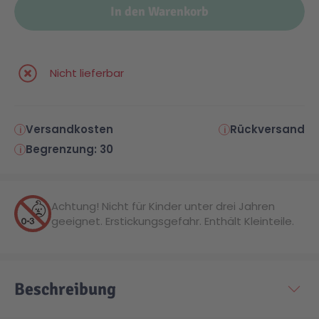
In den Warenkorb
Malen & Zeichnen
Marvel™ Super Heroes
Knights
Nicht lieferbar
Minecraft™
NOVELMORE
Minifiguren
Sports Action
Versandkosten
Rückversand
Begrenzung: 30
NINJAGO®
VW
Achtung! Nicht für Kinder unter drei Jahren
Speed Champions
Wiltopia
geeignet. Erstickungsgefahr. Enthält Kleinteile.
Star Wars™
Aktion
Beschreibung
Super Mario
Cars