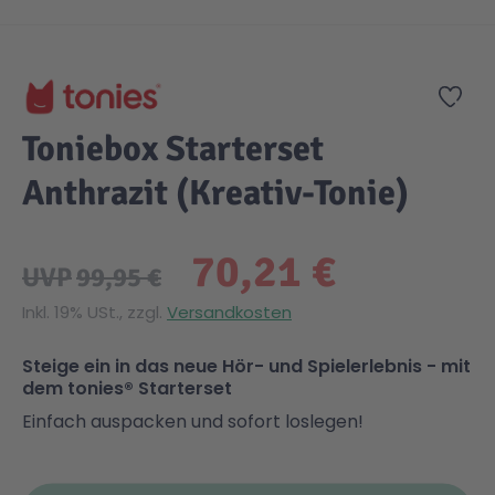
Zum Anfang der Bildgalerie springen
Gesundheit & Pflege
Kinder- & Jugendbücher
Kreativ Spielwaren
Creator
City Life
Zur
Sicherheit
Krimi / Thriller
Kuscheltiere
DC Comics™ Super Heroes
Country
Toniebox Starterset
Anthrazit (Kreativ-Tonie)
Liebesromane
Puppen & Puppenzubehör
Disney
Fairies
70,21 €
Sachbücher / Wissen
Puzzle & Legespiele
DUPLO®
Family Fun
UVP
99,95 €
Inkl. 19% USt., zzgl.
Versandkosten
Zeit & Reise
Holzspielwaren
Friends
Figures
Steige ein in das neue Hör- und Spielerlebnis - mit
dem tonies® Starterset
Elektronische Spielwaren
Jurassic World™
Fun Stars
Einfach auspacken und sofort loslegen!
Kreativ
Harry Potter™
Heroes