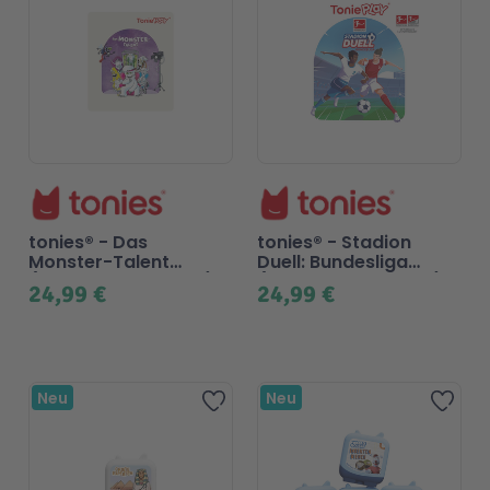
Technic
Spiel-Ei
Aktion
Seltene Artikel
tonies® - Das
tonies® - Stadion
LEGO® Blumen
Monster-Talent
Duell: Bundesliga
(Tonieplay Game M)
(Tonieplay Game M)
24,99 €
24,99 €
Neu
Neu
Zur Wunschliste hinzufügen
Zur 