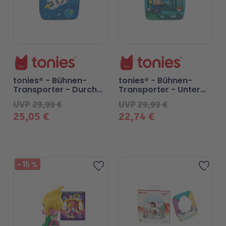
tonies® - Bühnen-
tonies® - Bühnen-
Transporter - Durch
Transporter - Unter
die Galaxie
dem Zaubermond
UVP
29,99 €
UVP
29,99 €
25,05 €
22,74 €
Beliebt
-
15
%
Zur Wunschliste hinzufügen
Zur 