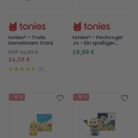
tonies® - Trolls
tonies® - Pechvogel
Gemeinsam Stark
Jo - Ein spaßiger
Chaos-Tag
19,99 €
UVP
16,99 €
(Tonieplay Spiel S)
14,39 €
1
-
10
%
-
19
%
Zur Wunschliste hinzufügen
Zur 