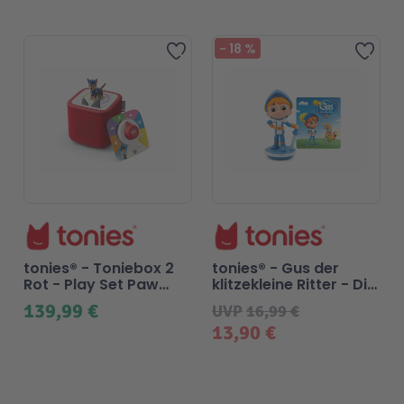
Beliebt
-
18
%
Zur Wunschliste hinzufügen
Zur 
tonies® - Toniebox 2
tonies® - Gus der
Rot - Play Set Paw
klitzekleine Ritter - Die
Patrol Chase
Legende von Gus und
139,99 €
UVP
16,99 €
drei weitere
13,90 €
Geschichten