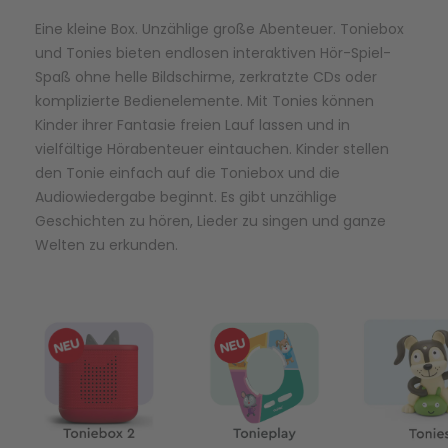
Eine kleine Box. Unzählige große Abenteuer. Toniebox
Gesundheit & Pflege
Kinder- & Jugendbücher
Kreativ Spielwaren
Creator
City Life
und Tonies bieten endlosen interaktiven Hör-Spiel-
Spaß ohne helle Bildschirme, zerkratzte CDs oder
komplizierte Bedienelemente. Mit Tonies können
Sicherheit
Krimi / Thriller
Kuscheltiere
DC Comics™ Super Heroes
Country
Kinder ihrer Fantasie freien Lauf lassen und in
vielfältige Hörabenteuer eintauchen. Kinder stellen
den Tonie einfach auf die Toniebox und die
Liebesromane
Puppen & Puppenzubehör
Disney
Fairies
Audiowiedergabe beginnt. Es gibt unzählige
Geschichten zu hören, Lieder zu singen und ganze
Sachbücher / Wissen
Puzzle & Legespiele
DUPLO®
Family Fun
Welten zu erkunden.
Zeit & Reise
Holzspielwaren
Friends
Figures
Elektronische Spielwaren
Jurassic World™
Fun Stars
Kreativ
Harry Potter™
Heroes