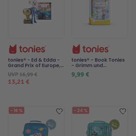
tonies® - Ed & Edda -
tonies® - Book Tonies
Grand Prix of Europe,
- Grimm und
Spielfigur
Möhrchen - Ein Zesel
9,99 €
UVP
16,99 €
zieht ein
13,21 €
Beliebt
Beliebt
-
16
%
-
24
%
Zur Wunschliste hinzufügen
Zur 