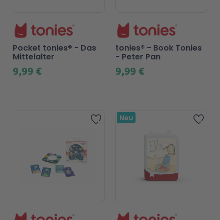
Pocket tonies® - Das
tonies® - Book Tonies
Mittelalter
- Peter Pan
9,99 €
9,99 €
Neu
Zur Wunschliste hinzufügen
Zur 