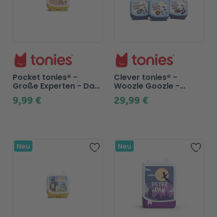
Pocket tonies® -
Clever tonies® -
Große Experten - Das
Woozle Goozle -
alte Ägypten
Tonies Set
9,99 €
29,99 €
Neu
Neu
Zur Wunschliste hinzufügen
Zur 