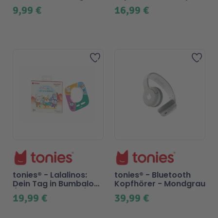
nix!
9,99 €
16,99 €
Beliebt
Beliebt
Zur Wunschliste hinzufügen
Zur 
tonies® - Lalalinos:
tonies® - Bluetooth
Dein Tag in Bumbaloo
Kopfhörer - Mondgrau
(Tonieplay Spiel S)
19,99 €
39,99 €