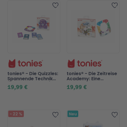
Zur Wunschliste hinzufügen
Zur 
tonies® - Die Quizzles:
tonies® - Die Zeitreise
Spannende Technik
Academy: Eine
(Tonieplay Spiel S)
abenteuerliche
19,99 €
19,99 €
Zeitreise (Tonieplay
Game S)
Beliebt
-
22
%
Neu
Zur Wunschliste hinzufügen
Zur 