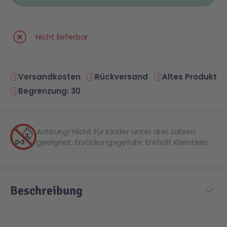
Malen & Zeichnen
Marvel™ Super Heroes
Knights
Nicht lieferbar
Minecraft™
NOVELMORE
Versandkosten
Rückversand
Altes Produkt
Minifiguren
Sports Action
Begrenzung: 30
NINJAGO®
VW
Achtung! Nicht für Kinder unter drei Jahren
geeignet. Erstickungsgefahr. Enthält Kleinteile.
Speed Champions
Wiltopia
Star Wars™
Aktion
Beschreibung
Super Mario
Cars