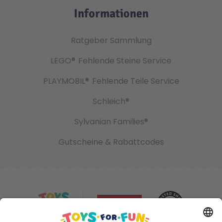
Informationen
Ratgeber Sammlung
LEGO®
Fehlende Steine Service
PLAYMOBIL®
Fehlende Teile Service
Schleich®
Sylvanian Families®
Gutscheine & Rabattcodes