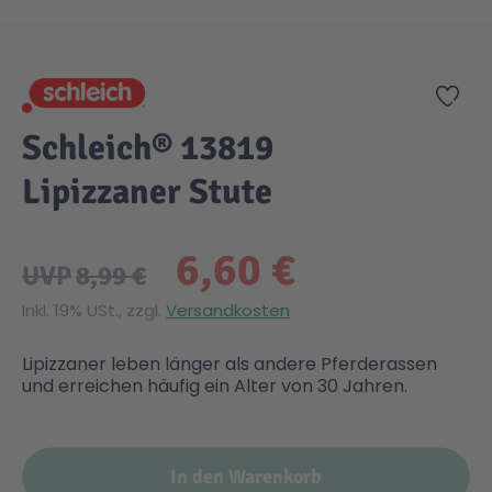
Zum Anfang der Bildgalerie springen
Gesundheit & Pflege
Kinder- & Jugendbücher
Kreativ Spielwaren
Creator
City Life
Zur
Sicherheit
Krimi / Thriller
Kuscheltiere
DC Comics™ Super Heroes
Country
Schleich® 13819
Lipizzaner Stute
Liebesromane
Puppen & Puppenzubehör
Disney
Fairies
6,60 €
Sachbücher / Wissen
Puzzle & Legespiele
DUPLO®
Family Fun
UVP
8,99 €
Inkl. 19% USt., zzgl.
Versandkosten
Zeit & Reise
Holzspielwaren
Friends
Figures
Lipizzaner leben länger als andere Pferderassen
und erreichen häufig ein Alter von 30 Jahren.
Elektronische Spielwaren
Jurassic World™
Fun Stars
Kreativ
Harry Potter™
Heroes
In den Warenkorb