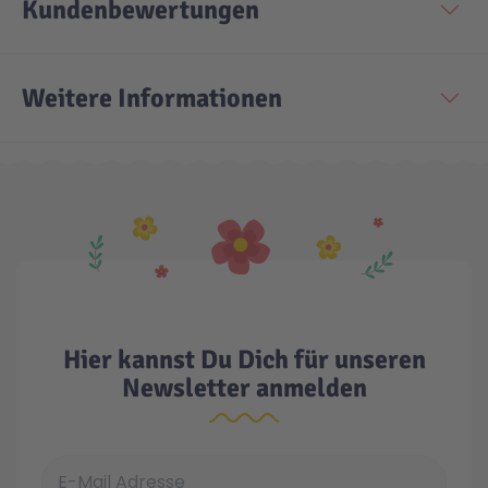
Kundenbewertungen
Technic
Spiel-Ei
Weitere Informationen
Aktion
Seltene Artikel
LEGO® Blumen
Hier kannst Du Dich für unseren
Newsletter anmelden
E-Mail Adresse